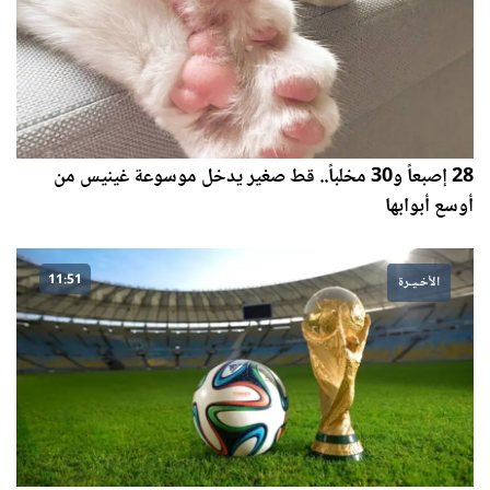
28 إصبعاً و30 مخلباً.. قط صغير يدخل موسوعة غينيس من
أوسع أبوابها
11:51
الأخـيـرة