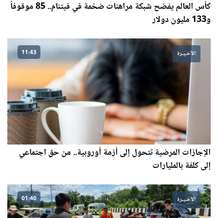
كأس العالم يفضح شبكة مراهنات ضخمة في فيتنام.. 85 موقوفاً
و133 مليون دولار
11:43
الأخـيـرة
الإجازات المرضية تتحول إلى أزمة أوروبية.. من حق اجتماعي
إلى كلفة بالمليارات
01:40
الأخـيـرة