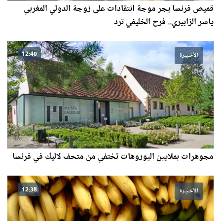
قميص فرنسا يجر موجة انتقادات على زوجة الدولي المغربي
ياسر الزابيري.. فرح الخليفي ترد
12:40
الأخـيـرة
مجوهرات بملايين اليوروهات تختفي من متحف لاليك في فرنسا
12:38
الأخـيـرة