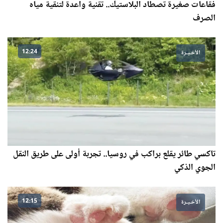
فقاعات صغيرة تصطاد البلاستيك.. تقنية واعدة لتنقية مياه
الصرف
12:24
الأخـيـرة
تاكسي طائر يقلع براكب في روسيا.. تجربة أولى على طريق النقل
الجوي الذكي
12:15
الأخـيـرة