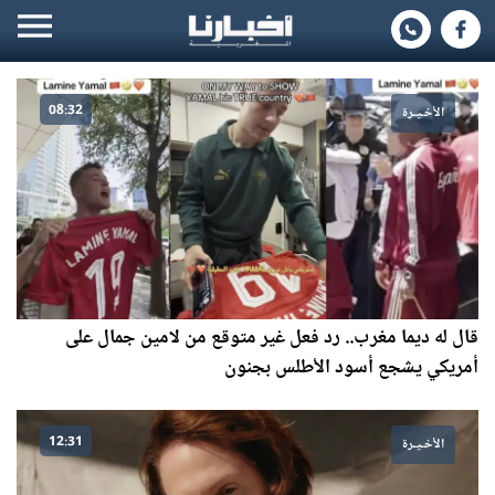
08:32
الأخـيـرة
قال له ديما مغرب.. رد فعل غير متوقع من لامين جمال على
أمريكي يشجع أسود الأطلس بجنون
12:31
الأخـيـرة