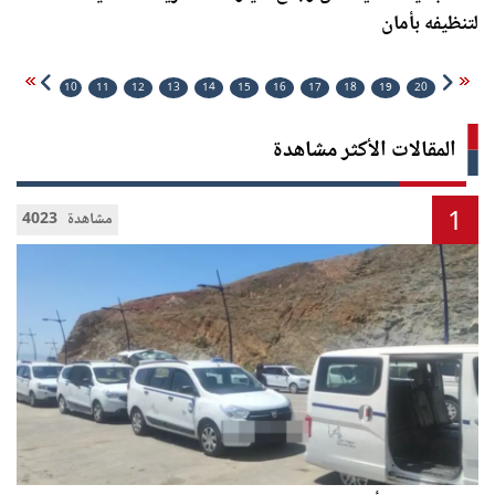
لتنظيفه بأمان
10
11
12
13
14
15
16
17
18
19
20
المقالات الأكثر مشاهدة
1
4023 مشاهدة