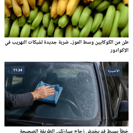
طن من الكوكايين وسط الموز.. ضربة جديدة لشبكات التهريب في
الإكوادور
11:34
الأخـيـرة
خطأ بسيط قد يخدش زجاج سيارتك.. الطريقة الصحيحة