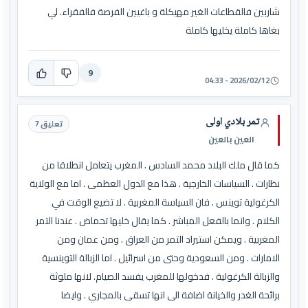
شاربين فالقطاعات الغير مهيكلة و باغيين الفرصة فالفقراء. لي
بغاها كاملة يخليها كاملة
9
2026/02/12 - 04:33
تمر بلادي اولى
تعليق 7
العين بالعين
كما قال ملك البلاد محمد السادس . المغرب يتعامل انطلاقا من
نظارات . السياسات الخارجية . هذا مع الدول العظمى . اما مع الولاية
الكرغولية توينس . فان السياسة المغربية . لا تضيع الوقت في
الكلام . وانما بالفعل المباشر . كما يقال خليها تحماض . عندنا التمر
المغربية . ويمكن استيراد التمر من العراق . ومن عمان ومن
الامارات . ومن السعودية وحتى من اسرائيل . اما الزبالة التوينسية
والزبالة الكرغولية . فدخولها للمغرب يفسد الصيام. لانها ملوثة
برائحة الغدر والخيانة اضافة الى انها تسقى بالمجاري . وايضا