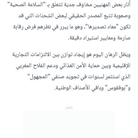
أثار بعض المهنيين مخاوف جدية تتعلق بـ "السلامة الصحية"
وصعوبة تتبع المصدر الحقيقي لبعض الشحنات التي قد
تكون "معاد تصديرها"، وهو ما يبرر في نظرهم فرض رقابة
صارمة ومعايير استيراد دقيقة.
ويظل الرهان اليوم هو إيجاد توازن بين الالتزامات التجارية
الإقليمية وبين حماية الأمن الغذائي ودعم الفلاح المغربي
الذي استثمر لسنوات في تجويد صنفي "المجهول"
و"بوفقوس" وباقي الأصناف الوطنية.
إعلان