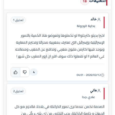
التعليقات
18
خالد
تعليق 1
بداية الرجولة
اخيرا بديتو كترجلو!!! لو تكملوها وتعوضو هاذ الكمية بالتمور
الإسرائيلية وإسرائيل التي تعترف بمغربية صحرائنا وتحترم المغاربة
ويوجد فيها اكثرمن مليون مغربي وتدافع عن المغرب ومصالحه
غي العالم !! لو تفعلوا ذلك سوف اقرر ان ازور المغرب كل شهر !
4
2026/02/12 - 04:01
هاني
تعليق 2
عادي جدا
الصدمة تكمن عندما نرى تمور الكراغلة في بلادنا. فالحزم مع كل
الجهات و خاصة الكراغلة. يجب التخلص من اي شيء يأتي من