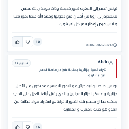
تونس تصدر إلى المغرب تمور قديمة وذات جودة رديئة عكس
ماتصدره إلى اروبا من أحسن منع دخولها وحمد الله عندنا تمور تاعنا
و ليس فرض إفطار بتمر كل اى شىء
10
2026/02/12 - 06:04
Abdo
تعليق 14
شراء تمرة جزائرية بمتابة شراء رصاصة لدعم
البوليساريو
تونس اصبحت ولاية جزائرية و التمور التونسية قد تكون في الأصل
جزائرية و عسكر الجزائر المجنون و الذي يقتل أبناءنا العزل على الحديد
يمكنه جدا ان يسمم تلك التمور لا غرابة ..و استيراد مواد غذائية من
العدو هو خيانة للمغرب و المغاربة
16