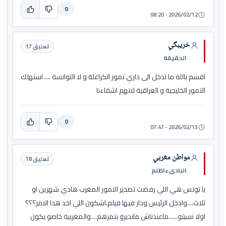
0
2026/02/12 - 08:20
خريبگي
تعليق 17
الحقيقة
اقسم بالله ما تدخل الى داري تمور الكراغلة و لا التوانسة .... استهلك
التمور الخليجية و العراقية لانهم اشقاءنا
0
2026/02/13 - 07:47
مواطن مغربي
تعليق 18
البادىءاظلم
يا تونس هي اللي رفضت تصدير التمور المغرب هادي شهرين او
ثلاث....وادخل الرئيس ودار فيها فيلم،اشكون اللي اخد هدا الامر؟؟؟
اولا نسيتو......ماعندناش مانديرو بتمرهم....والمغربية خاصو يكون