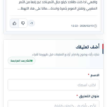
واقعي ادا كنت طاناخد كيلو ديال الثمر،ناخد غير رابعا من الثمر
المغربي وتفتح الصوم بثمرة واحدة.....مالنا على هاد اللهطا.....
-1
2026/02/13 - 12:22
أضف تعليقك
شارك رأيك بوضوح واحترام. تُراجع التعليقات قبل ظهورها للقراء.
النشر بعد المراجعة
الاسم
*
اترك هذا الحقل فارغاً
عنوان التعليق
*