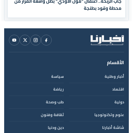
جاب الربحة.. اعتقال "مول الأودي" بطل واقعة الفرار من
محطة وقود بطنجة
الأقسام
أخبار وطنية
سياسة
اقتصاد
رياضة
دولية
طب وصحة
علوم وتكنولوجيا
ثقافة وفنون
شاشة أخبارنا
دين ودنيا