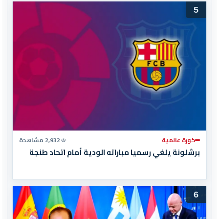
5
كورة عالمية
2,932 مشاهدة
برشلونة يلغي رسميا مباراته الودية أمام اتحاد طنجة
6