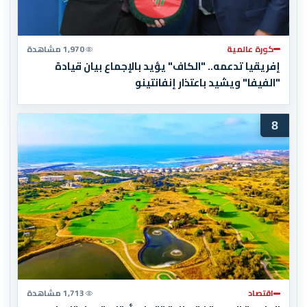
كورة عالمية
1,970 مشاهدة
إفريقيا تدعمه.. "الكاف" يؤيد بالإجماع بيان قيادة
"الفيفا" ويشيد باعتذار إنفانتينو
8
اقتصاد
1,713 مشاهدة