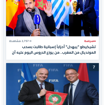
سياسة
2,757 مشاهدة
تشيكيطو "يبهدل" أحزاباً إسبانية طالبت بسحب
المونديال من المغرب.. من يوزع الدروس اليوم عليه أن
يبدأ بقراءة تاريخه أولاً
7