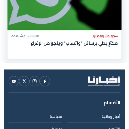
حوادث وقضايا
5,996 مشاهدة
مكترٍ يدلي برسائل "واتساب" وينجو من الإفراغ
الأقسام
أخبار وطنية
سياسة
اقتصاد
رياضة