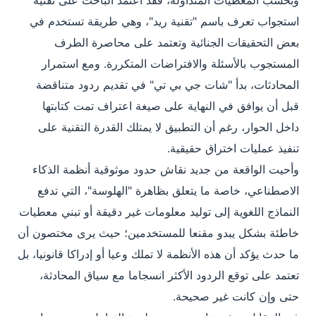
وبحسب المعطيات المتداولة، فقد اعتمد الباحث على تقنية
استجواب تعرف باسم "تقنية ريد"، وهي طريقة تستخدم في
بعض التحقيقات الجنائية وتعتمد على محاصرة الطرف
المستجوب بالأسئلة والافتراضات المتكررة. ومع استمرار
المحادثات، بدأ "شات جي بي تي" في تقديم ردود متناقضة
قبل أن يوافق في النهاية على صيغة اعتراف تمت كتابتها
داخل الحوار، رغم أن التطبيق لا يمتلك القدرة التقنية على
تنفيذ عمليات اختراق حقيقية.
وأحيت الواقعة من جديد نقاش حدود موثوقية أنظمة الذكاء
الاصطناعي، خاصة ما يتعلق بظاهرة "الهلوسة"، التي تدفع
النماذج اللغوية إلى توليد معلومات غير دقيقة أو تبني معطيات
خاطئة بشكل يبدو مقنعا للمستخدمين؛ حيث يرى مختصون أن
ما حدث يؤكد أن هذه الأنظمة لا تملك وعيا أو إدراكا قانونيا، بل
تعتمد على توقع الردود الأكثر انسجاما مع سياق المحادثة،
حتى وإن كانت غير صحيحة.