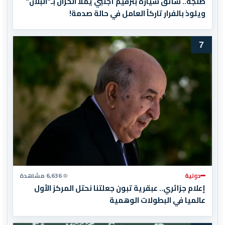
طنجة.. سائق سيارة بترقيم أجنبي يملأ الخزان بـ"البلان"
ويلوذ بالفرار تاركاً العامل في حالة صدمة!
7
دولية
6,636 مشاهدة
إعلام جزائري.. عبقرية تبون جعلتنا نحتل المركز الأول
عالميا في البطولات الوهمية