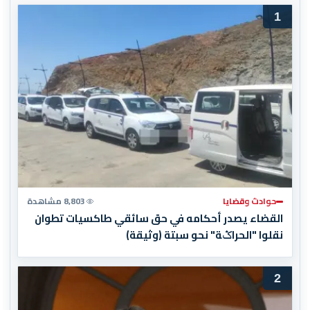
1
حوادث وقضايا
8,803 مشاهدة
القضاء يصدر أحكامه في حق سائقي طاكسيات تطوان
نقلوا "الحراݣة" نحو سبتة (وثيقة)
2