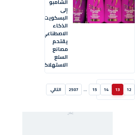
الشامبو
إلى
البسكويت..
الذكاء
الاصطناعي
يقتحم
مصانع
السلع
الاستهلاكية
12
13
14
15
…
2507
التالي