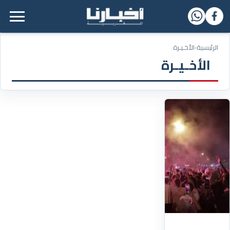
القائمة الرئيسية
الرئيسية
‹
الأخـيـرة
الأخـيـرة
11/07/2026
احتفالاً
بفوز
فرنسا
على
المغرب..
شابة
فرنسية