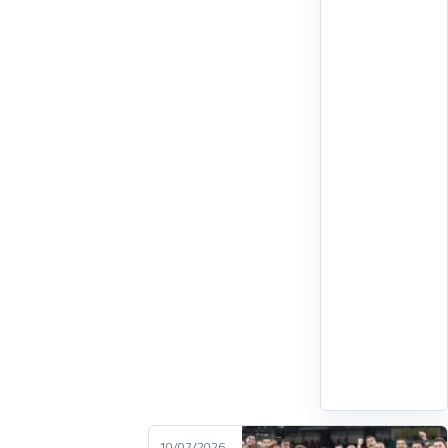
2026
إلى
حادث
مأساوي،
بعدما
لقيت
فتاة
تبلغ
من
العمر
17
عامًا
مصرعها
إثر
اقرأ
التفاصيل
‹
10/07/2026