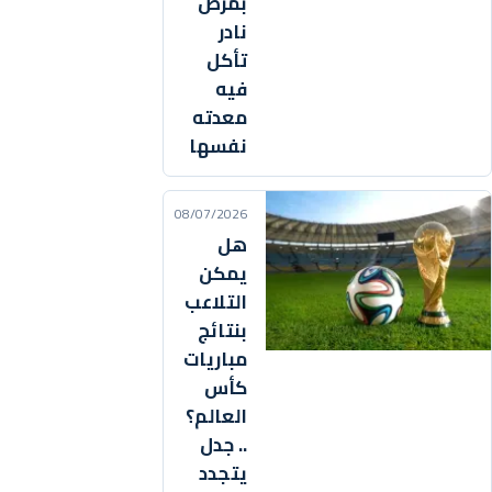
بمرض
نادر
تأكل
فيه
معدته
نفسها
08/07/2026
هل
يمكن
التلاعب
بنتائج
مباريات
كأس
العالم؟
.. جدل
يتجدد