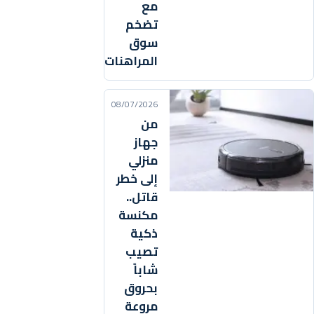
مع
تضخم
سوق
المراهنات
08/07/2026
من
جهاز
منزلي
إلى خطر
قاتل..
مكنسة
ذكية
تصيب
شاباً
بحروق
مروعة