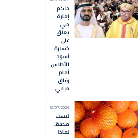
حاكم
إمارة
دبي
يعلق
على
خسارة
أسود
الأطلس
أمام
رفاق
مبابي
10/07/2026
ليست
صدفة..
لماذا