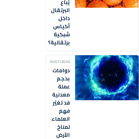
يُباع
البرتقال
داخل
أكياس
شبكية
برتقالية؟
10/07/2026
دوامات
بحجم
عملة
معدنية
قد تغيّر
فهم
العلماء
لمناخ
الأرض