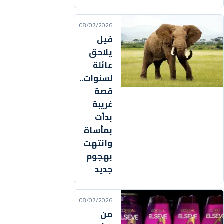
08/07/2026
فيل
يلاحق
عائلة
لسنوات..
قصة
غريبة
بدأت
بمأساة
وانتهت
بهجوم
جديد
08/07/2026
من