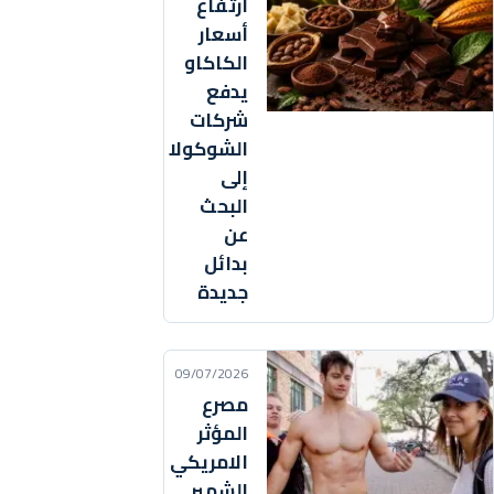
ارتفاع
أسعار
الكاكاو
يدفع
شركات
الشوكولا
إلى
البحث
عن
بدائل
جديدة
09/07/2026
مصرع
المؤثر
الامريكي
الشهير