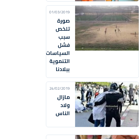
01/03/2019
صورة
تلخص
سبب
فشل
السياسات
التنموية
ببلادنا
24/02/2019
مازال
ولاد
الناس