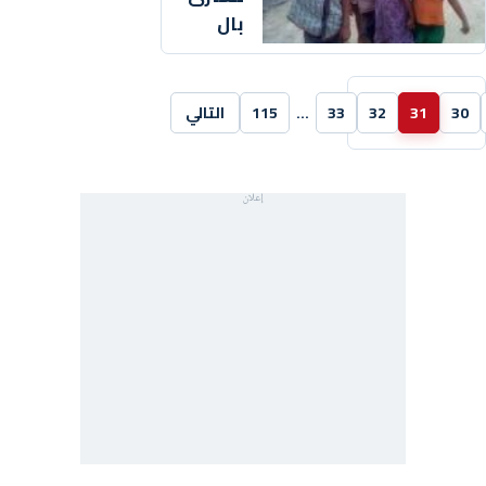
بال
30
31
32
33
…
115
التالي