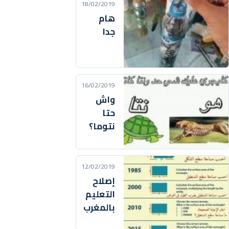
18/02/2019
هام
جدا
16/02/2019
واش
حتا
نتوما؟
12/02/2019
إصلاح
التعليم
بالمغرب