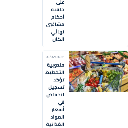
على
خلفية
أحكام
مشاغبي
نهائي
الكان
20/02/2026
مندوبية
التخطيط
تؤكد
تسجيل
انخفاض
في
أسعار
المواد
الغذائية