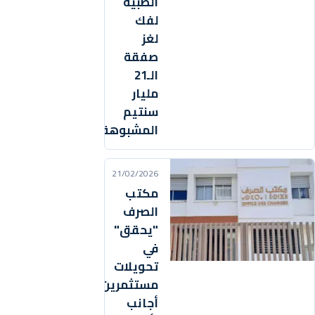
الطبية
لفك
لغز
صفقة
الـ21
مليار
سنتيم
المشبوهة
21/02/2026
مكتب
الصرف
"يحقق"
في
تحويلات
مستثمرين
أجانب