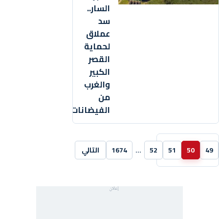
السار..
سد
عملاق
لحماية
القصر
الكبير
والغرب
من
الفيضانات
49
50
51
52
…
1674
التالي