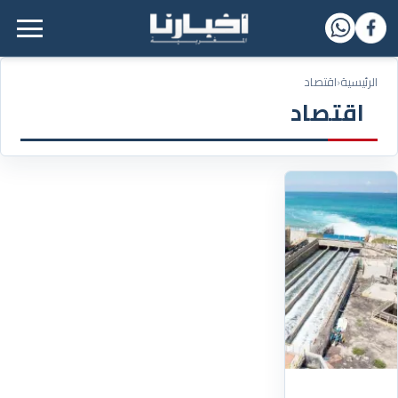
القائمة الرئيسية
الرئيسية
‹
اقتصاد
اقتصاد
23/02/2026
وداعاً
لـ"شبح
العطش"..
البيضاويون
سيشرعون
في
شرب