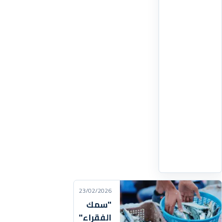
مع
تحول
تاريخي
في
مصادر
تزودهم
بالماء،
حيث
يرتقب
الشروع
في
استغلال
اقرأ
التفاصيل
‹
23/02/2026
"سمك
الفقراء"