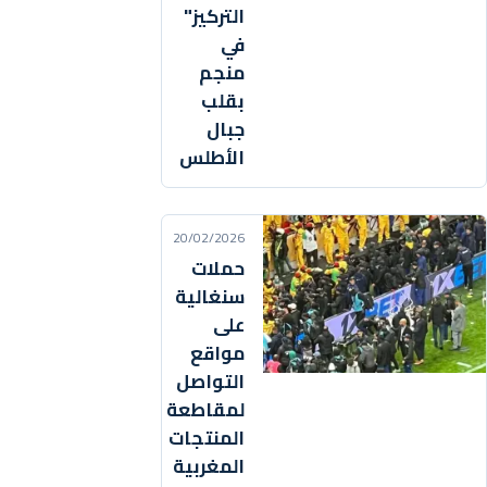
التركيز"
في
منجم
بقلب
جبال
الأطلس
20/02/2026
حملات
سنغالية
على
مواقع
التواصل
لمقاطعة
المنتجات
المغربية