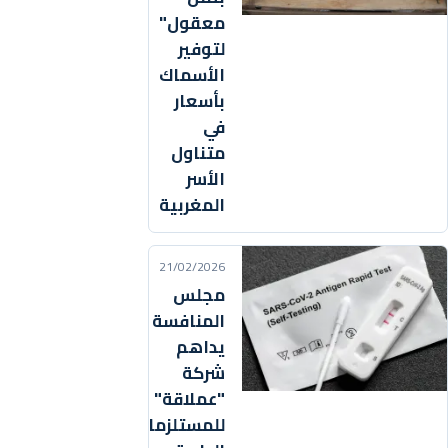
معقول"
لتوفير
الأسماك
بأسعار
في
متناول
الأسر
المغربية
21/02/2026
مجلس
المنافسة
يداهم
شركة
"عملاقة"
للمستلزمات