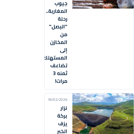
جيوب
المغاربة..
رحلة
"البصل"
من
المخازن
إلى
المستهلك
تضاعف
ثمنه 3
مرات!
18/02/2026
نزار
بركة
يزف
الخبر