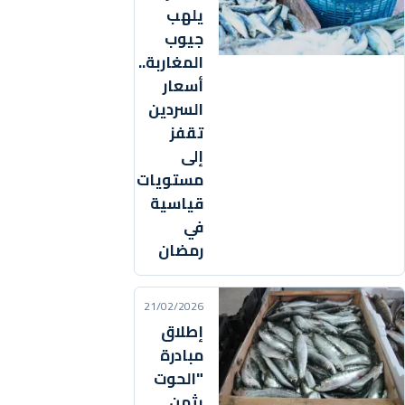
يلهب
جيوب
المغاربة..
أسعار
السردين
تقفز
إلى
مستويات
قياسية
في
رمضان
21/02/2026
إطلاق
مبادرة
"الحوت
بثمن