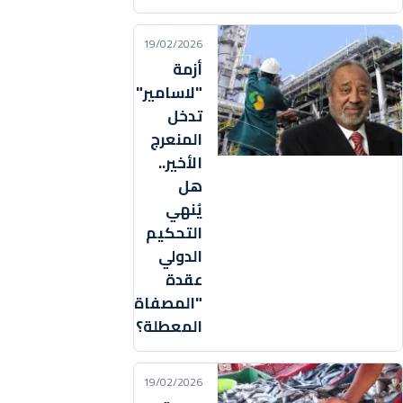
19/02/2026
أزمة
"لاسامير"
تدخل
المنعرج
الأخير..
هل
يُنهي
التحكيم
الدولي
عقدة
"المصفاة"
المعطلة؟
19/02/2026