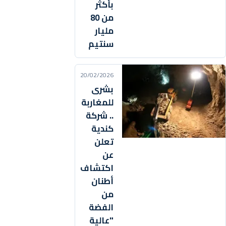
بأكثر
من 80
مليار
سنتيم
20/02/2026
بشرى
للمغاربة
.. شركة
كندية
تعلن
عن
اكتشاف
أطنان
من
الفضة
"عالية