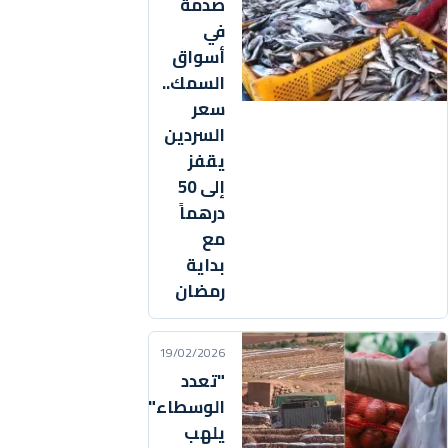
صدمة
في
أسواق
السمك..
سعر
السردين
يقفز
إلى 50
درهماً
مع
بداية
رمضان
19/02/2026
"تعدد
الوسطاء"
يلهب