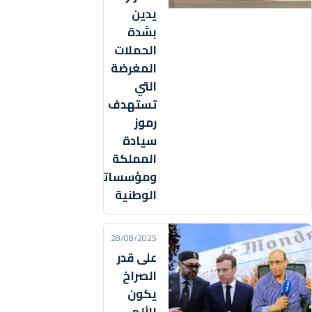
يدين
بشدة
الحملات
المغرضة
التي
تستهدف
رموز
سيادة
المملكة
ومؤسساتها
الوطنية
28/08/2025
على قدر
الصراخ
يكون