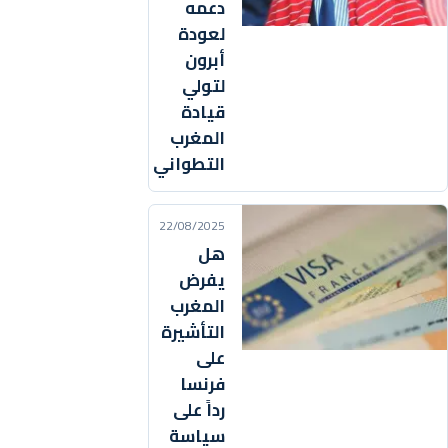
دعمه
لعودة
أبرون
لتولي
قيادة
المغرب
التطواني
22/08/2025
هل
يفرض
المغرب
التأشيرة
على
فرنسا
رداً على
سياسة