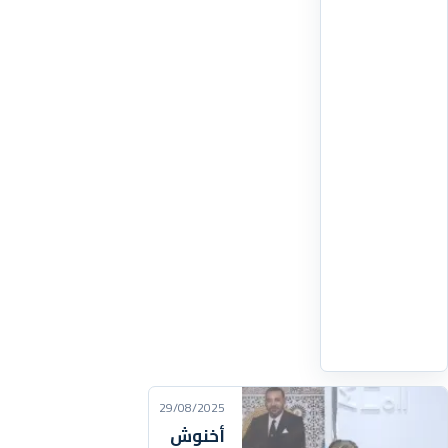
على
صحرائه.
وأبرز الأعضاء
عقب
محادثات
مع
وزير
الشؤون
الخارجية
والتعاون
الإفريقي
والمغاربة
المقيمين
اقرأ
التفاصيل
‹
29/08/2025
أخنوش