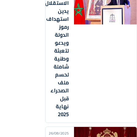
الاستقلال
يدين
استهداف
رموز
الدولة
ويدعو
لتعبئة
وطنية
شاملة
لحسم
ملف
الصحراء
قبل
نهاية
2025
26/08/2025