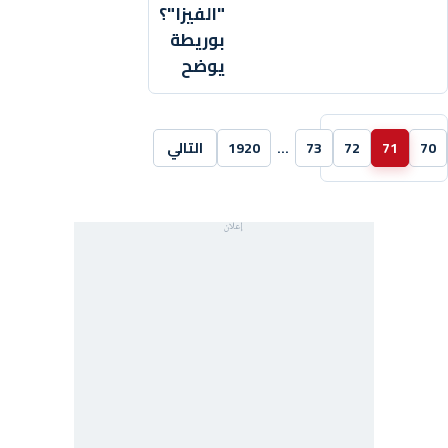
"الفيزا"؟
بوريطة
يوضح
70
71
72
73
…
1920
التالي