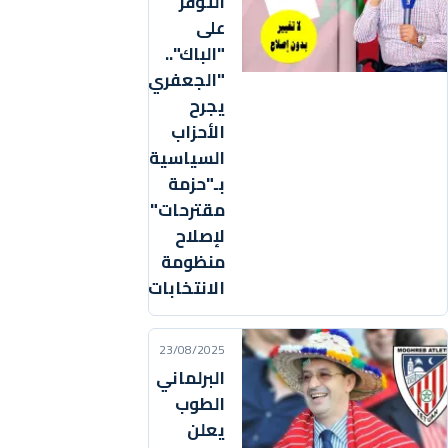
التوفر
على
"الباك"..
"الجعفري"
يجرح
الأحزاب
السياسية
بـ"حزمة
مقترحات"
لإصلاح
منظومة
الانتخابات
23/08/2025
البرلماني
الطوب
يعلن