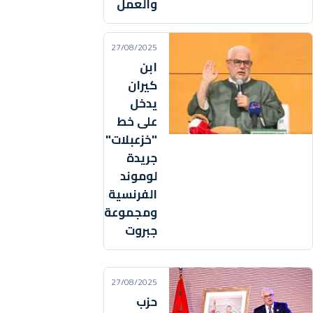
والعمل
27/08/2025
ابن
كيران
يدخل
على خط
"خزعبلات"
جريدة
لوموند
الفرنسية
ومجموعة
جبروت
27/08/2025
حزب