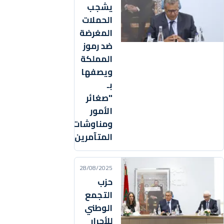
يشجب
الحملات
المغرضة
ضد رموز
المملكة
ويصفها
بـ
"صغائر
الأمور
ومناوشات
المتآمرين"
28/08/2025
حزب
التجمع
الوطني
للأحرار