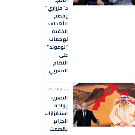
الألم..
د."مزراري"
يفضح
الأهداف
الخفية
لهجمات
"لوموند"
على
النظام
المغربي
27/08/2025
المغرب
يواجه
استفزازات
الجزائر
بالصمت