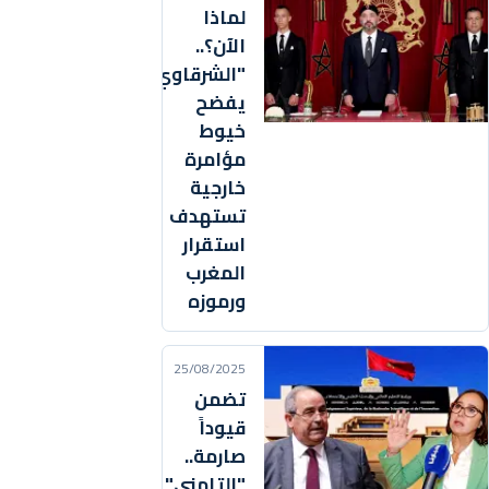
لماذا
الآن؟..
"الشرقاوي"
يفضح
خيوط
مؤامرة
خارجية
تستهدف
استقرار
المغرب
ورموزه
25/08/2025
تضمن
قيوداً
صارمة..
"التامني"