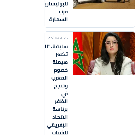
للبوليساريو
قرب
السمارة
27/06/2025
سابقة.."الأنصاري"
تكسر
هيمنة
خصوم
المغرب
وتنجح
في
الظفر
برئاسة
الاتحاد
الإفريقي
للشباب