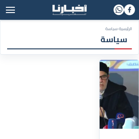
القائمة الرئيسية
الرئيسية
‹
سياسة
سياسة
28/06/2025
"البيجيدي"
ينتقد
وزارة
العدل
ويتهمها
بالتشويش
على