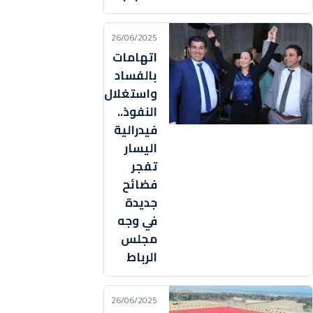
26/06/2025
اتهامات
بالفساد
واستغلال
النفوذ..
فيدرالية
اليسار
تفجر
فضائح
جديدة
في وجه
مجلس
الرباط
26/06/2025