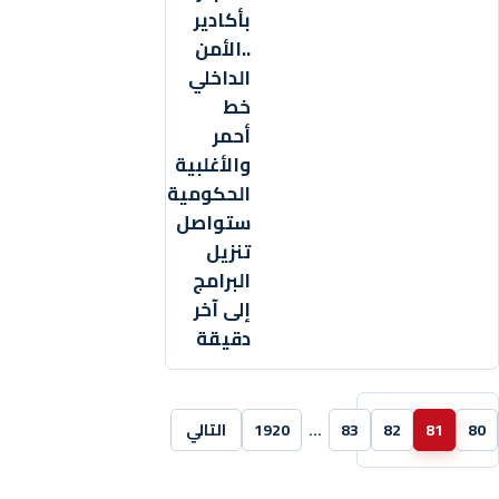
بأكادير
..الأمن
الداخلي
خط
أحمر
والأغلبية
الحكومية
ستواصل
تنزيل
البرامج
إلى آخر
دقيقة
80
81
82
83
…
1920
التالي