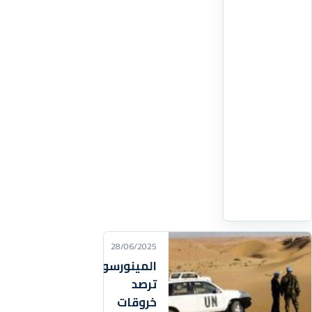
المسار
الرسمي
لمراجعة
مدونة
الأسرة،
وذلك
بتنظيم
ندوات
ولقاءات
توحي
اقرأ
التفاصيل
‹
28/06/2025
المينورسو
ترصد
خروقات