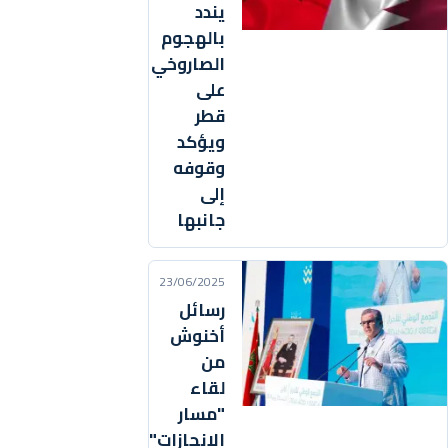
يندد
بالهجوم
الصاروخي
على
قطر
ويؤكد
وقوفه
إلى
جانبها
23/06/2025
رسائل
أخنوش
من
لقاء
"مسار
الانجازات"