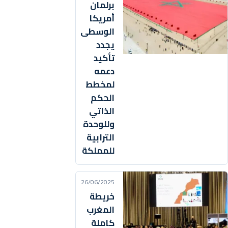
برلمان
أمريكا
الوسطى
يجدد
تأكيد
دعمه
لمخطط
الحكم
الذاتي
وللوحدة
الترابية
للمملكة
26/06/2025
خريطة
المغرب
كاملة