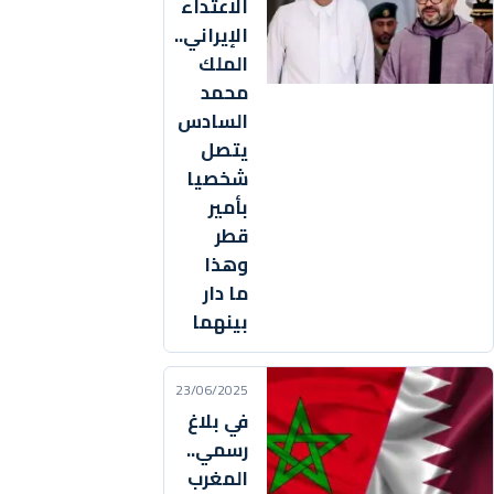
الاعتداء
الإيراني..
الملك
محمد
السادس
يتصل
شخصيا
بأمير
قطر
وهذا
ما دار
بينهما
23/06/2025
في بلاغ
رسمي..
المغرب