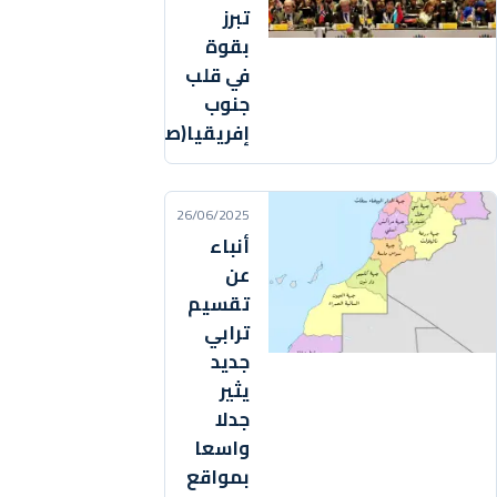
تبرز
بقوة
في قلب
جنوب
إفريقيا(صور)
26/06/2025
أنباء
عن
تقسيم
ترابي
جديد
يثير
جدلا
واسعا
بمواقع