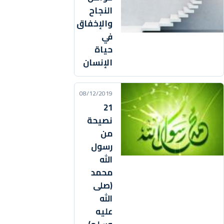
النجاح
والإخفاق
في
حياة
الإنسان
08/12/2019
21
نصيحة
من
رسول
الله
محمد
(صلى
الله
عليه