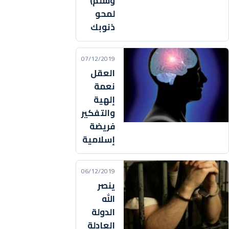
وسلم)
لمحو
ذنوبك
07/12/2019
العقل
نعمة
إلهية
والتفكير
فريضة
إسلامية
06/12/2019
ينصر
الله
الدولة
العادلة