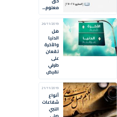
حقّ
معلوم...
26/11/2019
هل
الدنيا
والآخرة
تقعان
على
طرفي
نقيض
21/11/2019
أنواع
شفاعات
النبي
صلى