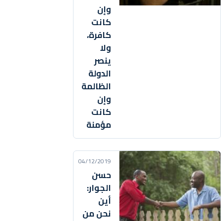
وإن
كانت
كافرة،
ولا
ينصر
الدولة
الظالمة
وإن
كانت
مؤمنة
04/12/2019
حسن
الجوار:
أين
نحن من