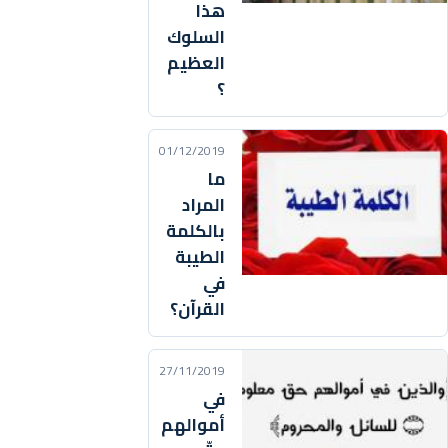
هذا
السلوك
العظيم
؟
01/12/2019
ما
المراد
بالكلمة
الطيبة
في
القرآن؟
27/11/2019
في
أموالهم