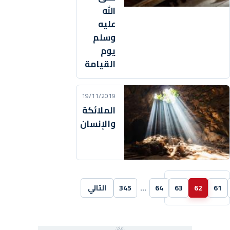
الله
عليه
وسلم
يوم
القيامة
19/11/2019
الملائكة
والإنسان
61
62
63
64
…
345
التالي