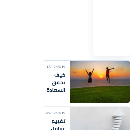
أطام
المدينة
فقال
لأصحابه
هل
اقرأ
التفاصيل
‹
12/12/2019
كيف
تحقق
السعادة
09/12/2019
تقييم
عوامل