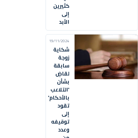
كثيرين
إلى
الأبد
19/11/2024
شكاية
زوجة
سابقة
لقاضٍ
بشأن
'التلاعب
بالأحكام'
تقود
إلى
توقيفه
وعدد
من