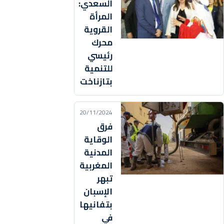
السعدي:
المرأة
القروية
محرك
رئيسي
للتنمية
بتازناخت
20/11/2024
فرق
الوقاية
المدنية
المغربية
تبهر
الإسبان
بتفانيها
في