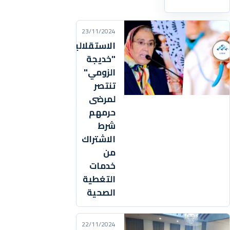
23/11/2024
الاستقلالية
"خديجة
الزومي"
تنتصر
لمرضى
حرمهم
شرط
الاشتراك
من
خدمات
التغطية
الصحية
22/11/2024