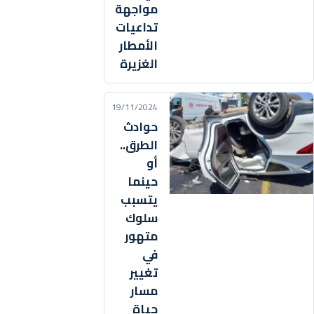
مواجهة
تداعيات
الأمطار
الغزيرة
19/11/2024
حوادث
الطرق..
أو
حينما
يتسبب
سلوك
متهور
في
تغيير
مسار
حياة