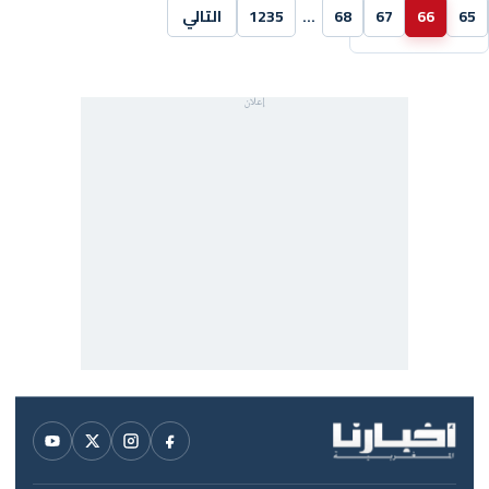
65
66
67
68
…
1235
التالي