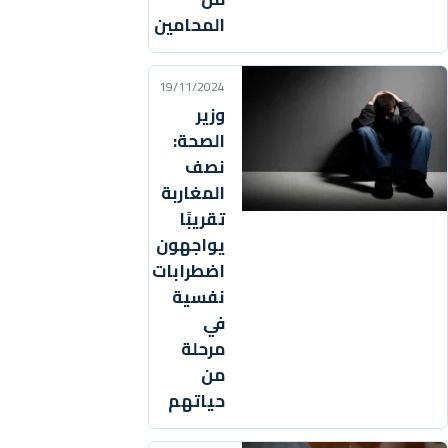
المحامين
19/11/2024
وزير
الصحة:
نصف
المغاربة
تقريبًا
يواجهون
اضطرابات
نفسية
في
مرحلة
من
حياتهم