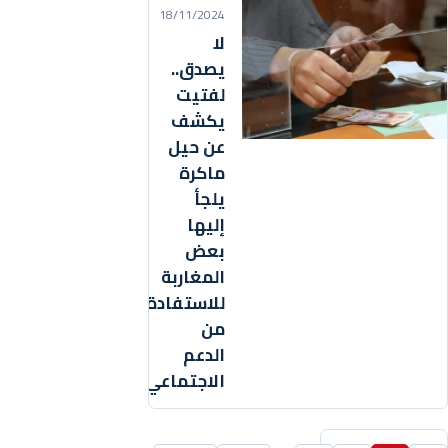
18/11/2024
لا
يصدق..
لفتيت
يكشف
عن حيل
ماكرة
يلجأ
إليها
بعض
المغاربة
للاستفادة
من
الدعم
الاجتماعي