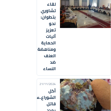
لقاء
تشاوري
بتطوان:
نحو
تعزيز
آليات
الحماية
ومناهضة
العنف
ضد
النساء
21/11/2024
أكل
الشوراع..سم
قاتل
يهدد