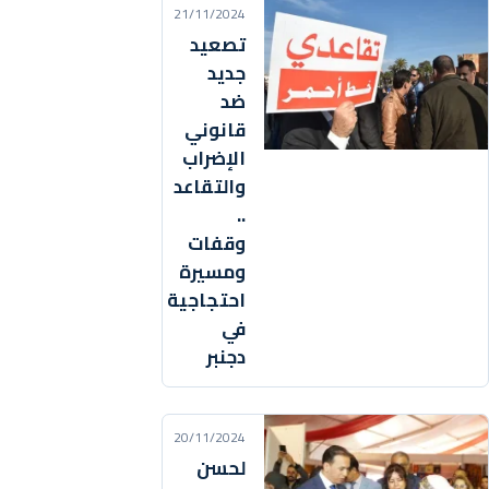
21/11/2024
تصعيد
جديد
ضد
قانوني
الإضراب
والتقاعد
..
وقفات
ومسيرة
احتجاجية
في
دجنبر
20/11/2024
لحسن