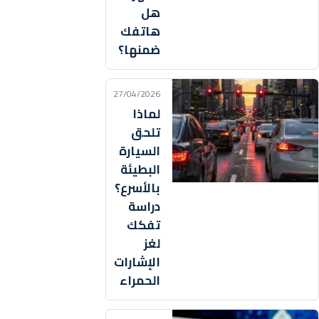
هل
هاتفك
ضمنها؟
27/04/2026
لماذا
تلحق
السيارة
البطيئة
بالأسرع؟
دراسة
تفكك
لغز
الإشارات
الحمراء