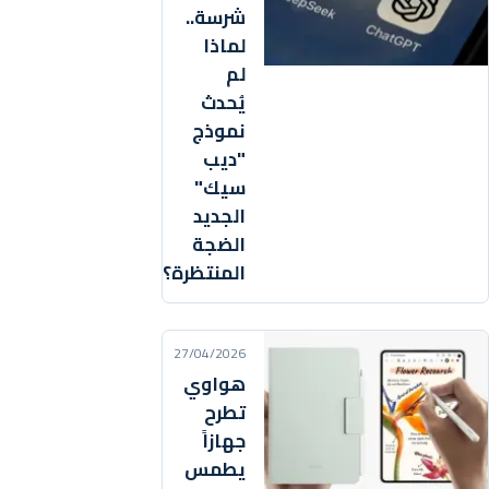
شرسة..
لماذا
لم
يُحدث
نموذج
"ديب
سيك"
الجديد
الضجة
المنتظرة؟
27/04/2026
هواوي
تطرح
جهازاً
يطمس