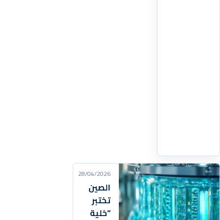
مطورة
“شات
جي
بي
تي”
للتوسع
عبر
منصات
سحابية
منافسة،
اقرأ
التفاصيل
‹
28/04/2026
الصين
تختبر
“خلية