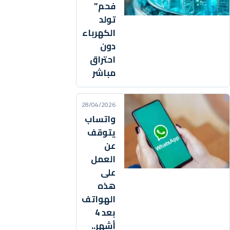
فحم”
تولد
الكهرباء
دون
احتراق
مباشر
28/04/2026
واتساب
يتوقف
عن
العمل
على
هذه
الهواتف
بعد 4
أشهر..