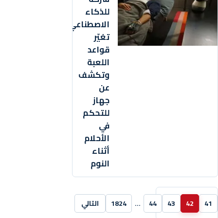
للذكاء
الاصطناعي
تغيّر
قواعد
اللعبة
وتكشف
عن
جهاز
للتحكم
في
الأحلام
أثناء
النوم
41
42
43
44
…
1824
التالي