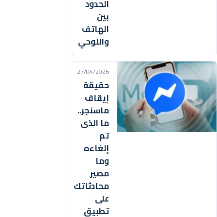
الحدود
بين
الهاتف
واللوحي
27/04/2026
حقيقة
إيقاف
ماسنجر..
ما الذى
تم
إلغاءه
وما
مصير
محادثاتك
على
تطبيق