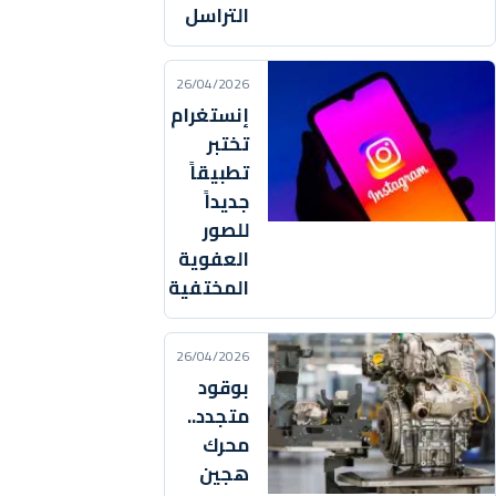
التراسل
26/04/2026
إنستغرام
تختبر
تطبيقاً
جديداً
للصور
العفوية
المختفية
26/04/2026
بوقود
متجدد..
محرك
هجين