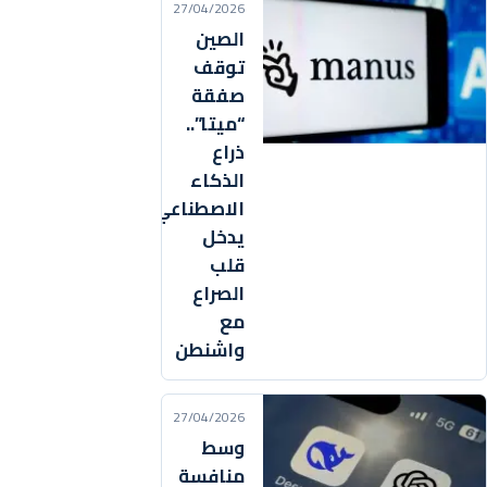
27/04/2026
الصين
توقف
صفقة
“ميتا”..
ذراع
الذكاء
الاصطناعي
يدخل
قلب
الصراع
مع
واشنطن
27/04/2026
وسط
منافسة