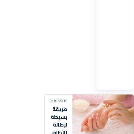
ماء
مع
المقادير
و
نخلط
بالطراب
ثم
نضيف
الماء
المتبقي
اقرأ
التفاصيل
‹
10/10/2019
طريقة
بسيطة
لإطالة
الأظافر