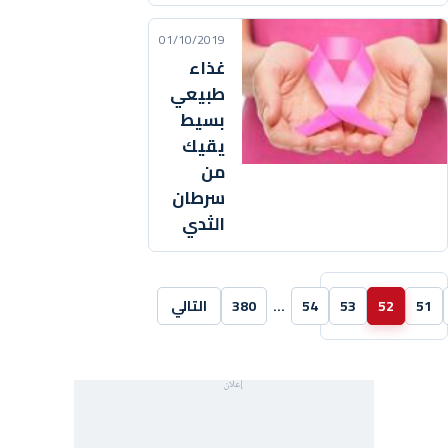
01/10/2019
غذاء
طبيعي
بسيط
يقيك
من
سرطان
الثدي
51
52
53
54
…
380
التالي