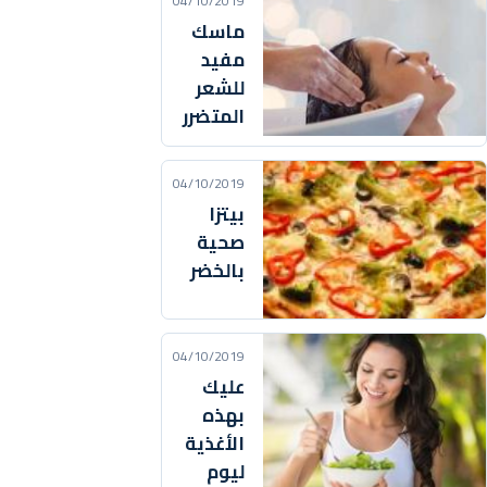
04/10/2019
ماسك
مفيد
للشعر
المتضرر
04/10/2019
بيتزا
صحية
بالخضر
04/10/2019
عليك
بهذه
الأغذية
ليوم