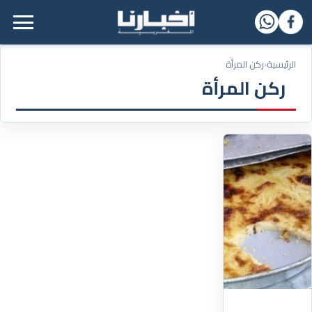
القائمة الرئيسية
الرئيسية
‹
ركن المرأة
ركن المرأة
10/10/2019
طريقة
تحضير
"كاران"
أو
"كالينتي"
المقادير
نصف