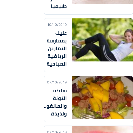
طبيعيا
10/10/2019
عليك
بممارسة
التمارين
الرياضية
الصباحية
07/10/2019
سلطة
التونة
والمانغو...سهلة
ولذيذة
07/10/2019