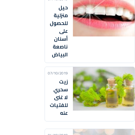
حيل
منزلية
للحصول
على
أسنان
ناصعة
البياض
07/10/2019
زيت
سحري
لا غنى
للفتيات
عنه