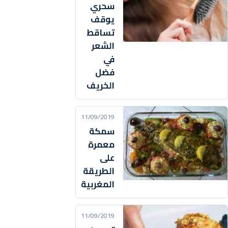
سحري
يوقف
تساقط
الشعر
في
فضل
الخريف
11/09/2019
سمكة
معمرة
على
الطريقة
المغربية
11/09/2019