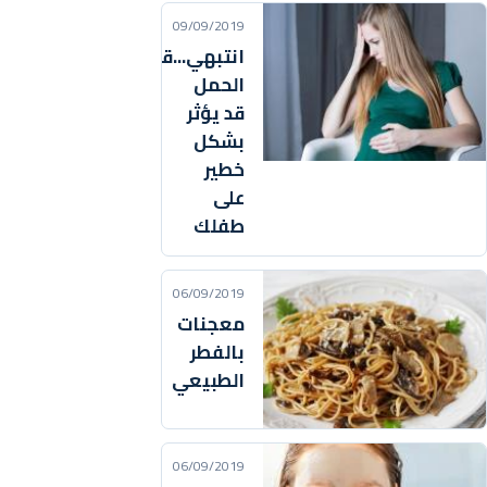
09/09/2019
انتبهي...قلق
الحمل
قد يؤثر
بشكل
خطير
على
طفلك
06/09/2019
معجنات
بالفطر
الطبيعي
06/09/2019