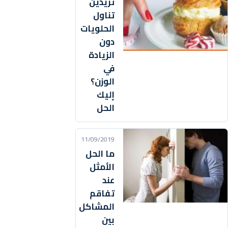
تريدين
تناول
الحلويات
دون
الزيادة
في
الوزن؟
إليك
الحل
11/09/2019
ما الحل
الأمثل
عند
تفاقم
المشاكل
بين