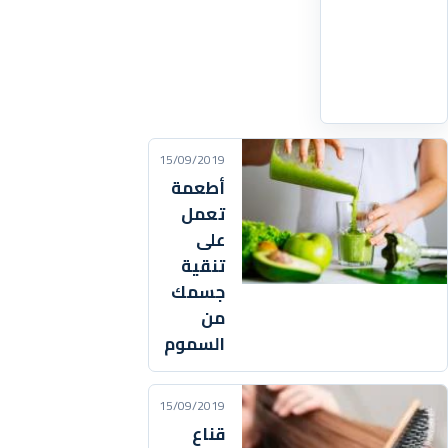
1
حبة
اقرأ
التفاصيل
‹
15/09/2019
أطعمة
تعمل
على
تنقية
جسمك
من
السموم
15/09/2019
قناع