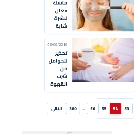
ماسك
فعال
لبشرة
شابة
06/09/2019
تحذير
للحوامل
من
شرب
القهوة
53
54
55
56
…
380
التالي