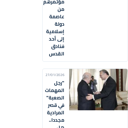
مؤتمرهم
من
عاصمة
دولة
إسلامية
إلى أحد
فنادق
القدس
27/01/2026
"رجل
المهمات
الصعبة"
في قصر
المرادية
مجددا..
هل