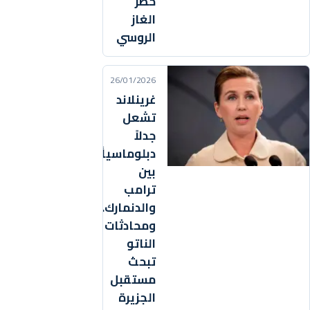
حظر
الغاز
الروسي
26/01/2026
غرينلاند
تشعل
جدلاً
دبلوماسياً
بين
ترامب
والدنمارك..
ومحادثات
الناتو
تبحث
مستقبل
الجزيرة