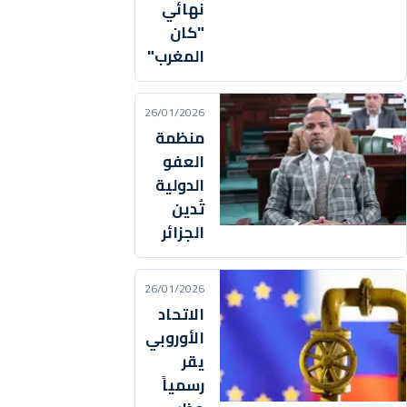
نهائي
"كان
المغرب"
26/01/2026
منظمة
العفو
الدولية
تُدين
الجزائر
26/01/2026
الاتحاد
الأوروبي
يقر
رسمياً