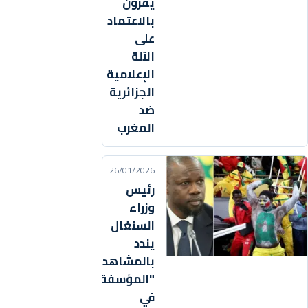
يقرّون
بالاعتماد
على
الآلة
الإعلامية
الجزائرية
ضد
المغرب
26/01/2026
رئيس
وزراء
السنغال
يندد
بالمشاهد
"المؤسفة"
في