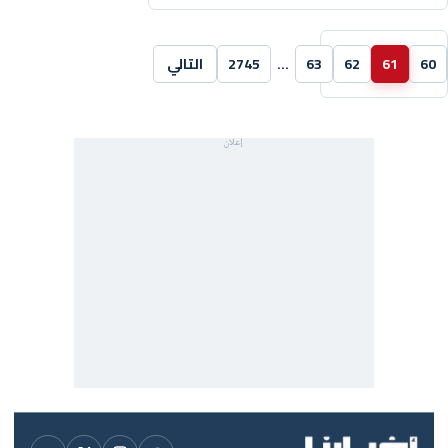
60
61
62
63
…
2745
التالي