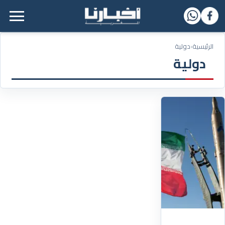
القائمة الرئيسية
الرئيسية
‹
دولية
دولية
29/01/2026
إيران
تتوعد
بـ”رد
ساحق”
على
أي
هجوم