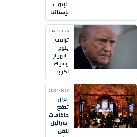
الإيواء
بإسبانيا
28/01/2026
ترامب
يلوّح
بانهيار
وشيك
لكوبا
28/01/2026
إيران
تدفع
حاخامات
إسرائيل
لنقل