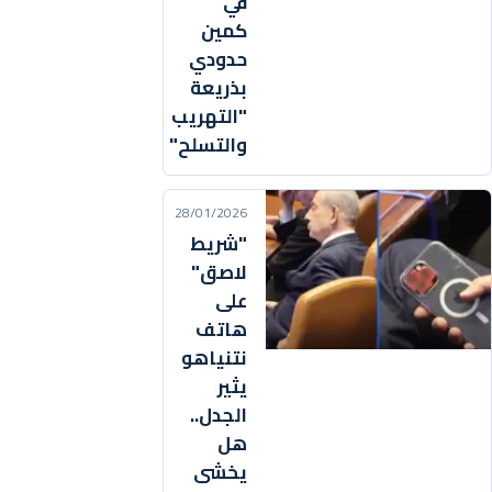
في
كمين
حدودي
بذريعة
"التهريب
والتسلح"
28/01/2026
"شريط
لاصق"
على
هاتف
نتنياهو
يثير
الجدل..
هل
يخشى