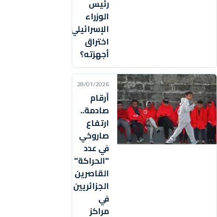
رئيس
الوزراء
الإسرائيلي
اختراق
أجهزته؟
28/01/2026
أرقام
صادمة..
ارتفاع
صاروخي
في عدد
"الحراكة"
القاصرين
الجزائريين
في
مراكز