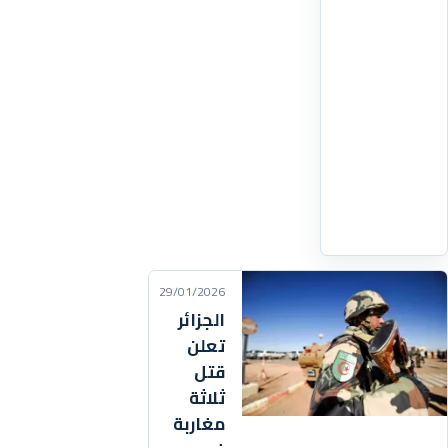
ظل
تصاعد
الضغوط
على
طهران
على
خلفية
حملة
اقرأ
التفاصيل
‹
29/01/2026
الجزائر
تعلن
قتل
ثلاثة
مغاربة