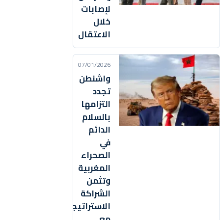
لإصابات
خلال
الاعتقال
07/01/2026
واشنطن
تجدد
التزامها
بالسلام
الدائم
في
الصحراء
المغربية
وتثمن
الشراكة
الاستراتيجية
مع