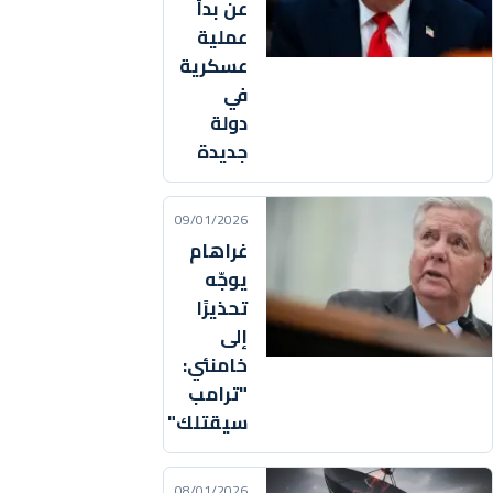
عن بدأ
عملية
عسكرية
في
دولة
جديدة
09/01/2026
غراهام
يوجّه
تحذيرًا
إلى
خامنئي:
"ترامب
سيقتلك"
08/01/2026