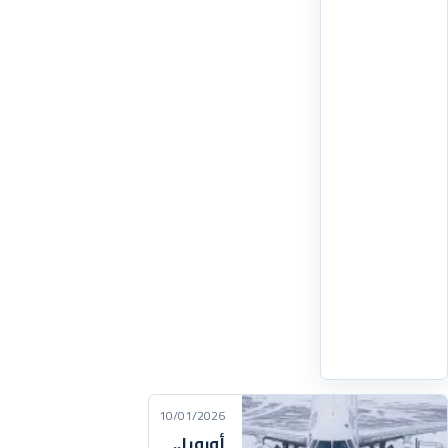
مساء
الجمعة
أسفر
عن
سقوط
20
قتيلا
وجريحا
بعد
أيام
من
حادث
مماثل
اقرأ
التفاصيل
‹
10/01/2026
أوروبا..