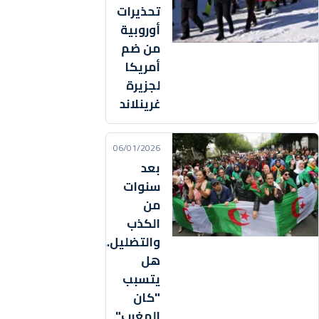
تحذيرات
أوروبية
من ضم
أمريكا
لجزيرة
غرينلاند
06/01/2026
بعد
سنوات
من
الكذب
والتضليل..
هل
يتسبب
"كان
المغرب"