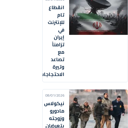
انقطاع
تام
للإنترنت
في
إيران
تزامناً
مع
تصاعد
وتيرة
الاحتجاجات
08/01/2026
نيكولاس
مادورو
وزوجته
يتعرضان