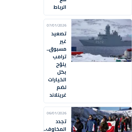
الرباط
07/01/2026
تصعيد
غير
مسبوق..
ترامب
يلوّح
بكل
الخيارات
لضم
غرينلاند
06/01/2026
تجدد
المخاوف..