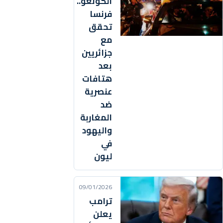
الكونغو..
فرنسا
تحقق
مع
جزائريين
بعد
هتافات
عنصرية
ضد
المغاربة
واليهود
في
ليون
09/01/2026
ترامب
يعلن