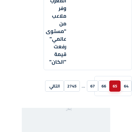
المغرب
وفر
ملاعب
من
"مستوى
عالمي"
رفعت
قيمة
"الكان"
64
65
66
67
…
2745
التالي