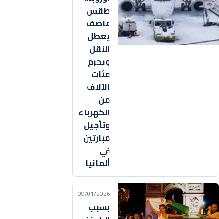
طقس
عاصف
يعطل
النقل
ويحرم
مئات
الآلاف
من
الكهرباء
وتأجيل
مبارتين
في
ألمانيا
09/01/2026
بسبب