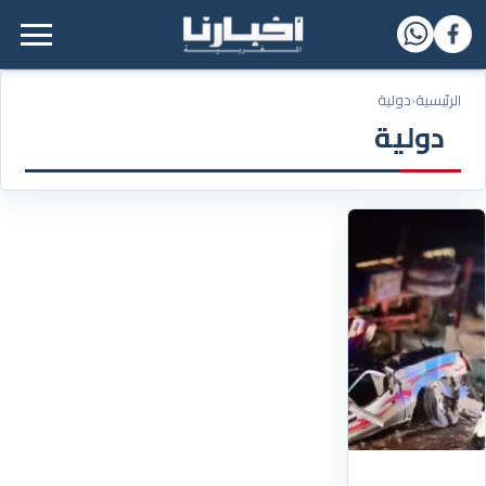
القائمة الرئيسية
الرئيسية
‹
دولية
دولية
10/01/2026
فاجعة
في
مصر..
سقوط
20
قتيلاً
وجريحاً