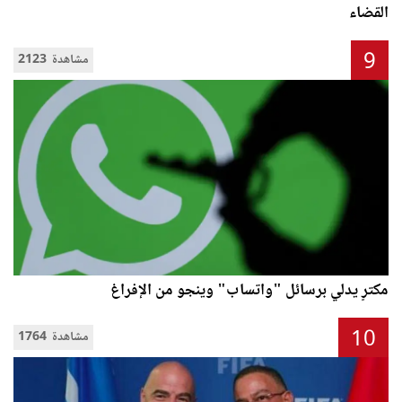
القضاء
9
2123 مشاهدة
مكترٍ يدلي برسائل "واتساب" وينجو من الإفراغ
10
1764 مشاهدة