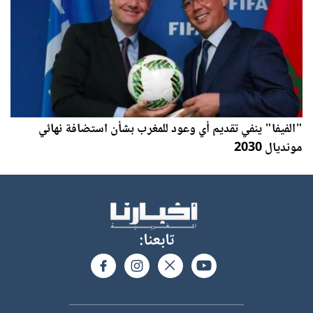
"الفيفا" ينفي تقديم أي وعود للمغرب بشأن استضافة نهائي
مونديال 2030
تابعنا: