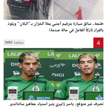
طنجة.. سائق سيارة بترقيم أجنبي يملأ الخزان بـ"البلان" ويلوذ
بالفرار تاركاً العامل في حالة صدمة!
4
5492 مشاهدة
تصرف غير متوقع.. ياسر زابيري يثير استياء جماهير سانتاندير