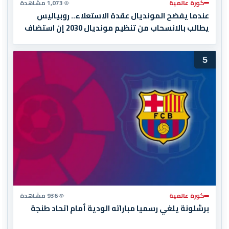
كورة عالمية
1,073 مشاهدة
عندما يفضح المونديال عقدة الاستعلاء.. روبياليس
يطالب بالانسحاب من تنظيم مونديال 2030 إن استضاف
المغرب المباراة النهائية!
5
كورة عالمية
936 مشاهدة
برشلونة يلغي رسميا مباراته الودية أمام اتحاد طنجة