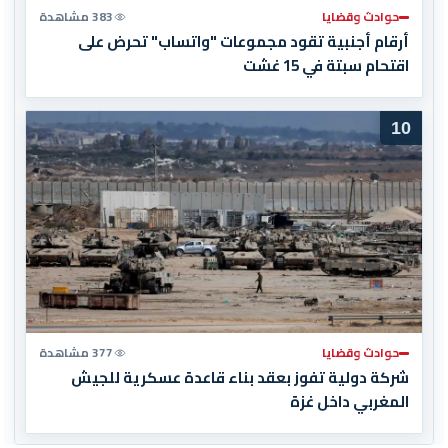
حوادث وقضايا
383 مشاهدة
أرقام أجنبية تقود مجموعات "واتساب" تحرض على
اقتحام سبتة في 15 غشت
10
حوادث وقضايا
377 مشاهدة
شركة دولية تفوز بعقد بناء قاعدة عسكرية للجيش
المغربي داخل غزة