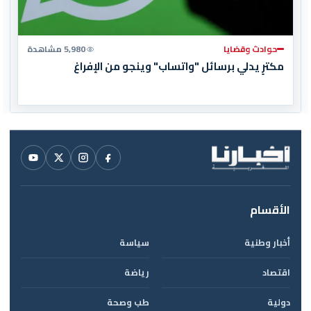
حوادث وقضايا
5,980 مشاهدة
مكترٍ يدلي برسائل "واتساب" وينجو من الإفراغ
الأقسام
أخبار وطنية
سياسة
اقتصاد
رياضة
دولية
طب وصحة