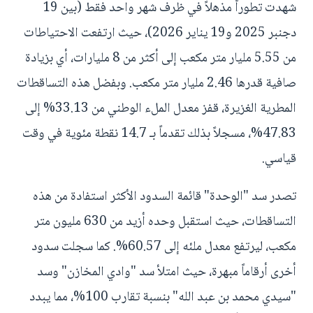
شهدت تطوراً مذهلاً في ظرف شهر واحد فقط (بين 19
دجنبر 2025 و19 يناير 2026)، حيث ارتفعت الاحتياطات
من 5.55 مليار متر مكعب إلى أكثر من 8 مليارات، أي بزيادة
صافية قدرها 2.46 مليار متر مكعب. وبفضل هذه التساقطات
المطرية الغزيرة، قفز معدل الملء الوطني من 33.13% إلى
47.83%، مسجلاً بذلك تقدماً بـ 14.7 نقطة مئوية في وقت
قياسي.
تصدر سد "الوحدة" قائمة السدود الأكثر استفادة من هذه
التساقطات، حيث استقبل وحده أزيد من 630 مليون متر
مكعب، ليرتفع معدل ملئه إلى 60.57%. كما سجلت سدود
أخرى أرقاماً مبهرة، حيث امتلأ سد "وادي المخازن" وسد
"سيدي محمد بن عبد الله" بنسبة تقارب 100%، مما يبدد