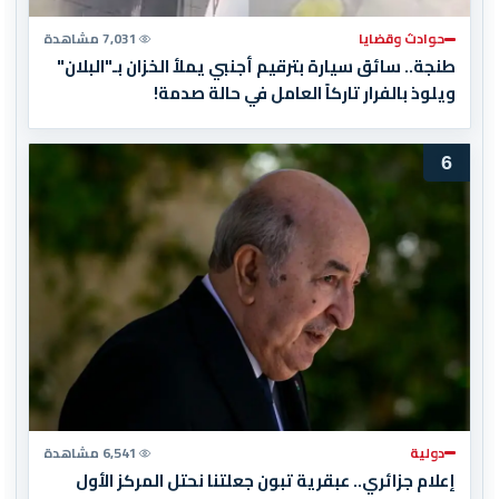
حوادث وقضايا
7,031 مشاهدة
طنجة.. سائق سيارة بترقيم أجنبي يملأ الخزان بـ"البلان"
ويلوذ بالفرار تاركاً العامل في حالة صدمة!
6
دولية
6,541 مشاهدة
إعلام جزائري.. عبقرية تبون جعلتنا نحتل المركز الأول