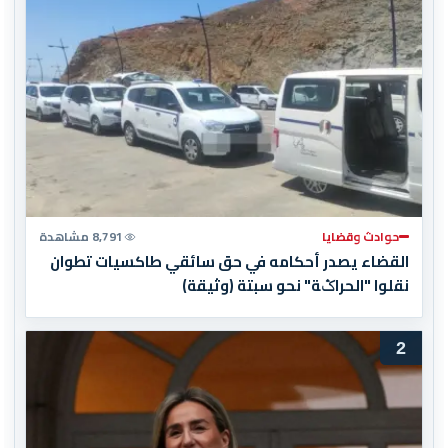
حوادث وقضايا
8,791 مشاهدة
القضاء يصدر أحكامه في حق سائقي طاكسيات تطوان
نقلوا "الحراݣة" نحو سبتة (وثيقة)
2