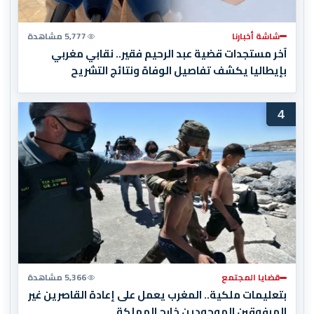
شاشة أخبارنا
5,777 مشاهدة
آخر مستجدات قضية عبد الرحيم فقير.. نقابي مغربي
بإيطاليا يكشف تفاصيل الوفاة ونتائج التشريح
4
قضايا المجتمع
5,366 مشاهدة
بتعليمات ملكية.. المغرب يعمل على إعادة القاصرين غير
المرفوقين الموجودين خارج المملكة