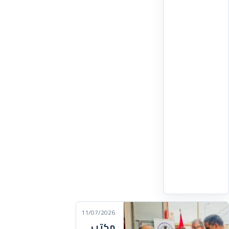
اللواء
المتقاعد
الحسين
مزرد،
قائد
معركة
بئر
أنزران،
بعد
معاناة
مع
المرض،
وفق
اقرأ
التفاصيل
‹
11/07/2026
مكتب