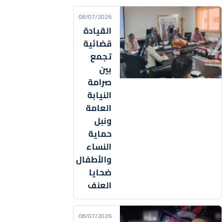
08/07/2026
القيادة
قضائية
تجمع
بين
صرامة
النيابة
العامة
ونبل
حماية
النساء
والأطفال
ضحايا
العنف
08/07/2026