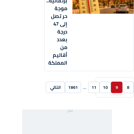
برتقالية..
موجة
حر تصل
إلى 47
درجة
بعدد
من
أقاليم
المملكة
8
9
10
11
…
1861
التالي