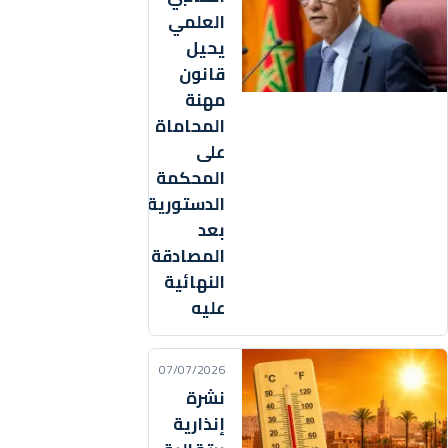
العلمي
يحيل
قانون
مهنة
المحاماة
على
المحكمة
الدستورية
بعد
المصادقة
النهائية
عليه
07/07/2026
نشرة
إنذارية