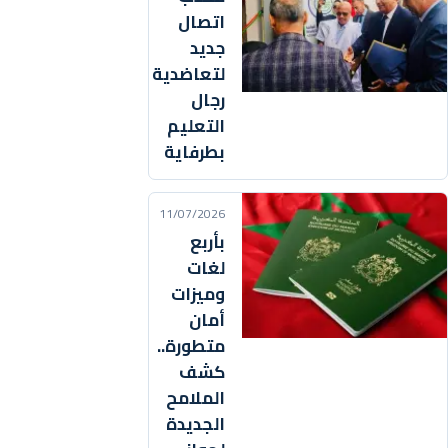
اتصال
جديد
لتعاضدية
رجال
التعليم
بطرفاية
11/07/2026
بأربع
لغات
وميزات
أمان
متطورة..
كشف
الملامح
الجديدة