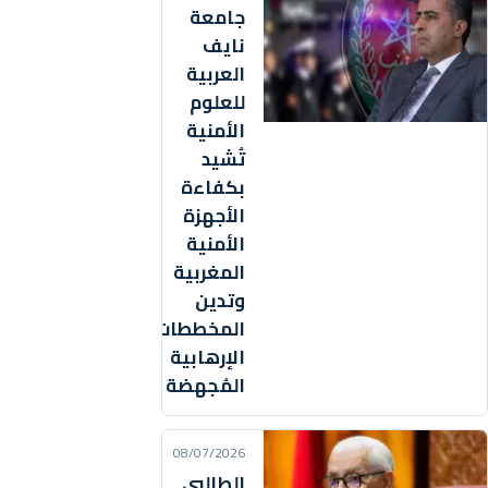
جامعة
نايف
العربية
للعلوم
الأمنية
تُشيد
بكفاءة
الأجهزة
الأمنية
المغربية
وتدين
المخططات
الإرهابية
المُجهضة
08/07/2026
الطالبي