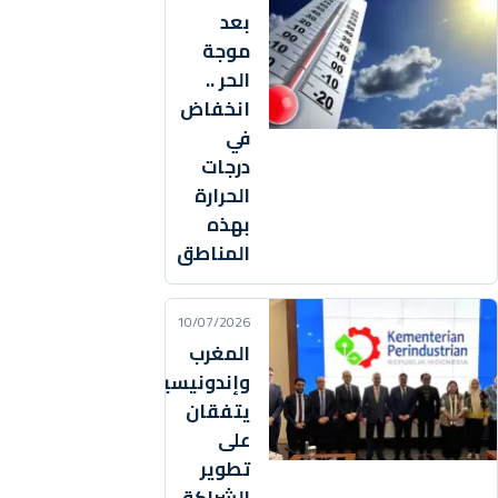
بعد
موجة
الحر ..
انخفاض
في
درجات
الحرارة
بهذه
المناطق
10/07/2026
المغرب
وإندونيسيا
يتفقان
على
تطوير