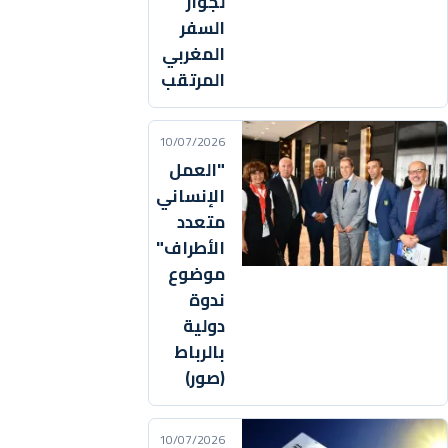
لجواز
السفر
المغربي
المرتقب
10/07/2026
"العمل
الإنساني
متعدد
الأطراف"
موضوع
ندوة
دولية
بالرباط
(صور)
10/07/2026