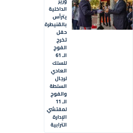
وزير
الداخلية
يترأس
بالقنيطرة
حفل
تخرج
الفوج
الـ 61
للسلك
العادي
لرجال
السلطة
والفوج
الـ 11
لمفتشي
الإدارة
الترابية