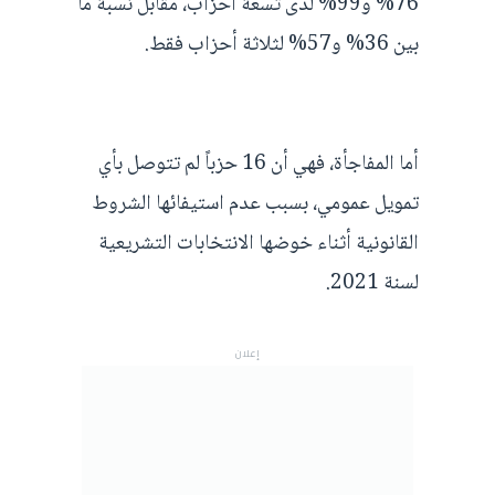
76% و99% لدى تسعة أحزاب، مقابل نسبة ما
بين 36% و57% لثلاثة أحزاب فقط.
أما المفاجأة، فهي أن 16 حزباً لم تتوصل بأي
تمويل عمومي، بسبب عدم استيفائها الشروط
القانونية أثناء خوضها الانتخابات التشريعية
لسنة 2021.
إعلان