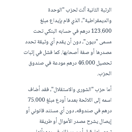
الرتبة الثانية آلت لحزب "الوحدة
والديمقراطية"، الذي قام بإيداع مبلغ
123.600 درهم في حسابه البنكي تحت
مسمى "ديون"، دون أن يقدم أي وثيقة تحدد
مصدرها أو صفة أصحابها. كما فشل في إثبات
تحصيل 46.000 درهم مودعة في صندوق
الحزب.
أما حزب "الشورى والاستقلال"، فقد أضاف
اسمه إلى اللائحة بعدما أودع مبلغ 75.000
درهم في صندوقه، دون أي مستند قانوني أو
إيصال يشرح مصدر الأموال أو طريقة