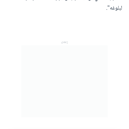
لبلوغه".
إعلان