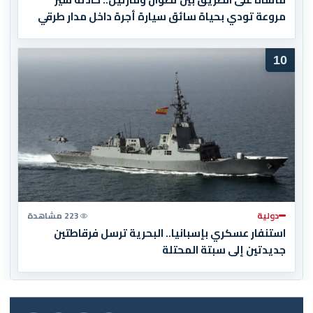
مروعة تودي بحياة سائق سيارة أجرة داخل مدار طرقي
10
دولية
223 مشاهدة
استنفار عسكري بإسبانيا.. البحرية ترسل فرقاطتين
جديدتين إلى سبتة المحتلة