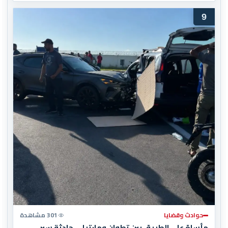
9
حوادث وقضايا
301 مشاهدة
مأساة على الطريق بين تطوان ومارتيل.. حادثة سير