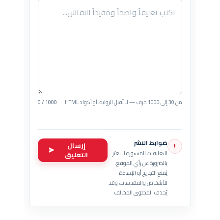
من 30 إلى 1000 حرف — لا تُقبل الروابط أو أكواد HTML.
0 / 1000
ضوابط النشر
إرسال
!
التعليقات المنشورة لا تعبّر
التعليق
بالضرورة عن رأي الموقع.
يُمنع التجريح أو الإساءة
للأشخاص والمقدسات، وقد
يُحذف المحتوى المخالف.