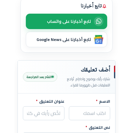
تابع أخبارنا
تابع أخبارنا على واتساب
تابع أخبارنا على Google News
أضف تعليقك
النشر بعد المراجعة
شارك رأيك بوضوح واحترام. تُراجع
التعليقات قبل ظهورها للقراء.
الاسم
*
عنوان التعليق
*
اترك هذا الحقل فارغاً
نص التعليق
*