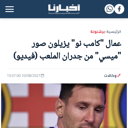
القائمة الرئيسية
الرئيسية
برشلونة
‹
عمال "كامب نو" يزيلون صور
"ميسي" من جدران الملعب (فيديو)
وكالات
10/08/2021 15:37:00