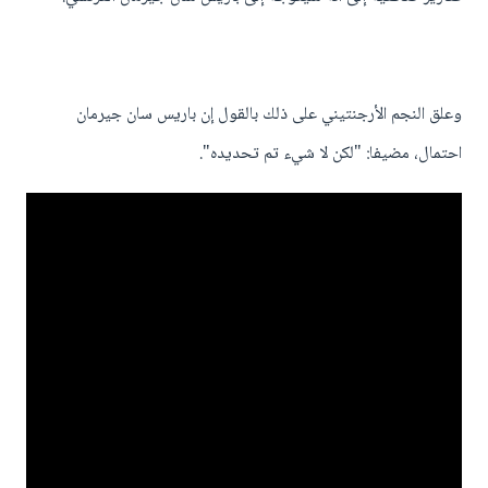
وعلق النجم الأرجنتيني على ذلك بالقول إن باريس سان جيرمان
احتمال، مضيفا: "لكن لا شيء تم تحديده".