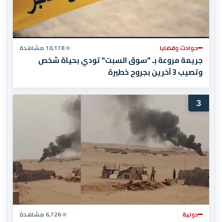
حوادث وقضايا
10,178 مشاهدة
جريمة مروعة بـ "سوق السبت" تودي بحياة شخص
وتصيب 3 آخرين بجروح خطيرة
3
دولية
6,726 مشاهدة