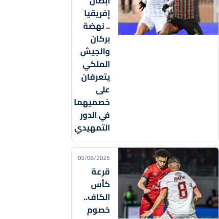
أبطال
إفريقيا
.. نهضة
بركان
والجيش
الملكي
يتعرفان
على
خصميهما
في الدور
التمهيدي
09/08/2025
قرعة
كأس
الكاف..
خصوم