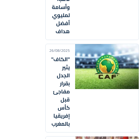
وأسامة
لمليوي
أفضل
هداف
26/08/2025
"الكاف"
يثير
الجدل
بقرار
مفاجئ
قبل
كأس
إفريقيا
بالمغرب