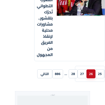
التطواني
تُحرّك
بلقشور..
مشاورات
محلية
لإنقاذ
الفريق
من
المجهول
25
26
27
28
…
886
التالي