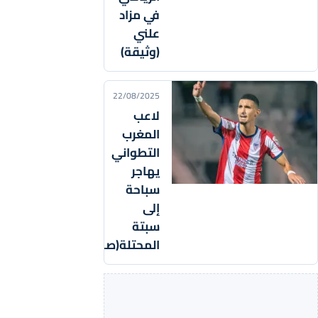
في مزاد
علني
(وثيقة)
22/08/2025
لاعب
المغرب
التطواني
يهاجر
سباحة
إلى
سبتة
المحتلة(صورة)