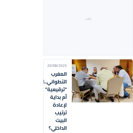
20/08/2025
المغرب
التطواني..لجنة
"ترقيعية"
أم بداية
لإعادة
ترتيب
البيت
الداخلي؟