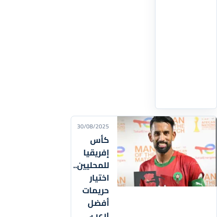
الهدوء
وروح
المسؤولية،
بهدف
العودة
سريعا
اقرأ
التفاصيل
‹
30/08/2025
كأس
إفريقيا
للمحليين..
اختيار
حريمات
أفضل
لاعب،