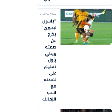
22/05/2024
"ياسين
لبحيري"
يخرج
عن
صمته
ويدلي
بأول
تعليق
على
لقطته
مع
لاعب
الزمالك