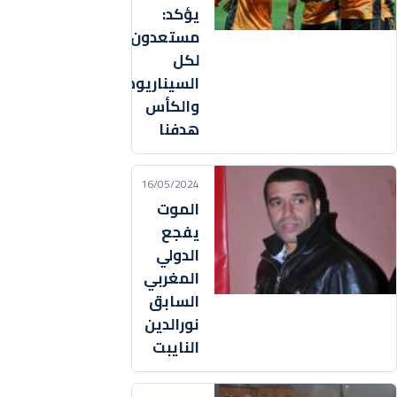
يؤكد:
مستعدون
لكل
السيناريوهات
والكأس
هدفنا
16/05/2024
الموت
يفجع
الدولي
المغربي
السابق
نورالدين
النايبت