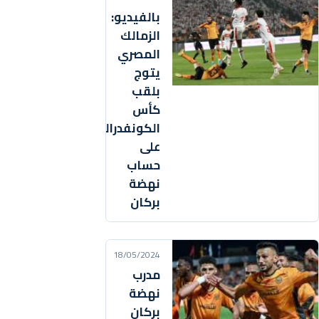
بالفيديو:
الزمالك
المصري
يتوج
بلقب
كأس
الكونفدرالية
على
حساب
نهضة
بركان
18/05/2024
مدرب
نهضة
بركان