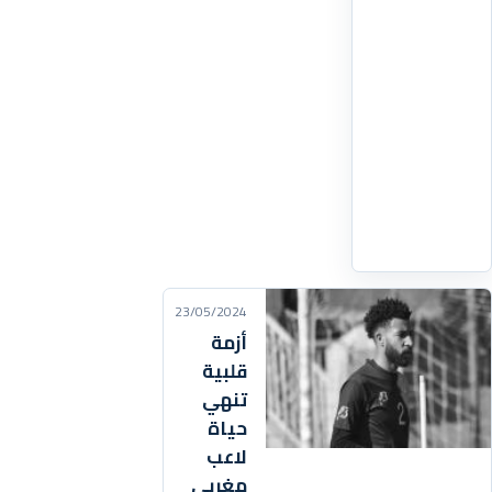
السابق
للمنتخب
الوطني
النسوي
لأقل
من
20
اقرأ
التفاصيل
‹
23/05/2024
أزمة
قلبية
تنهي
حياة
لاعب
مغربي