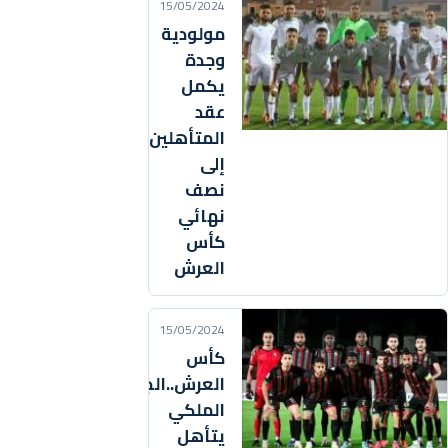
15/05/2024
مولودية
وجدة
يكمل
عقد
المتأهلين
إلى
نصف
نهائي
كأس
العرش
15/05/2024
كأس
العرش..الجيش
الملكي
يتأهل