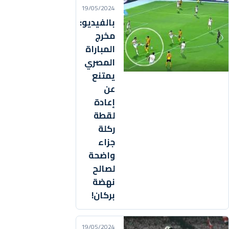
19/05/2024
بالفيديو:
مخرج
المباراة
المصري
يمتنع
عن
إعادة
لقطة
ركلة
جزاء
واضحة
لصالح
نهضة
بركان!
19/05/2024