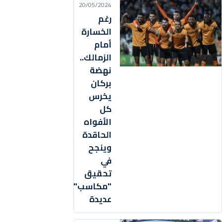
20/05/2024
رغم
الخسارة
أمام
الزمالك..
نهضة
بركان
يخرس
كل
الأفواه
الحاقدة
وينجح
في
تحقيق
"مكاسب"
عديدة