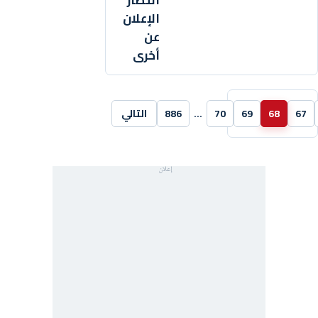
انتظار
الإعلان
عن
أخرى
67
68
69
70
…
886
التالي