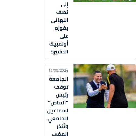
إلى
نصف
النهائي
بفوزه
على
أولمبيك
الدشيرة
15/05/2024
الجامعة
توقف
رئيس
"الماص"
اسماعيل
الجامعي
وتُنذر
المغرب