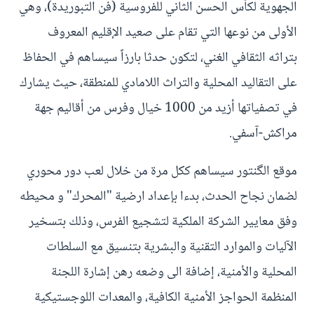
الجهوية لكأس الحسن الثاني للفروسية (فن التبوريدة)، وهي
الأولى من نوعها التي تقام على صعيد الإقليم المعروف
بتراثه الثقافي الغني، لتكون حدثا بارزاً سيساهم في الحفاظ
على التقاليد المحلية والتراث اللامادي للمنطقة، حيث يشارك
في تصفياتها أزيد من 1000 خيال وفرس من أقاليم جهة
مراكش-آسفي.
موقع الگنتور سيساهم ككل مرة من خلال لعب دور محوري
لضمان نجاح الحدث، بدءا بإعداد ارضية "المحرك" و محيطه
وفق معايير الشركة الملكية لتشجيع الفرس، وذلك بتسخير
الآليات والموارد التقنية والبشرية بتنسيق مع السلطات
المحلية والأمنية، إضافة الى وضعه رهن إشارة اللجنة
المنظمة الحواجز الأمنية الكافية، والمعدات اللوجستيكية