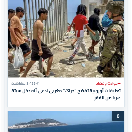
حوادث وقضايا
2,455 مشاهدة
تعليقات أوروبية تفضح "حراݣ" مغربي ادعى أنه دخل سبتة
هربا من الفقر
8