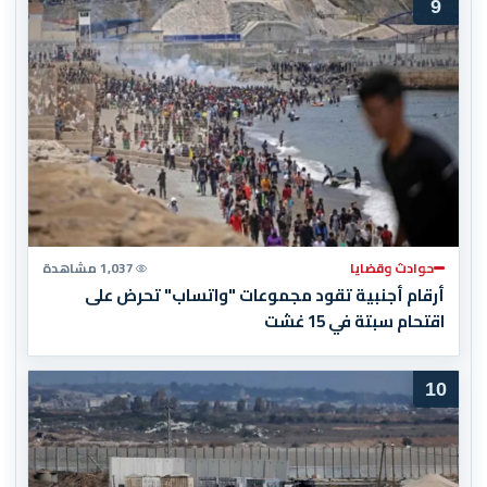
9
حوادث وقضايا
1,037 مشاهدة
أرقام أجنبية تقود مجموعات "واتساب" تحرض على
اقتحام سبتة في 15 غشت
10