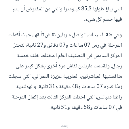
التي يبلغ طولها 85.3 كيلومترا والتي من المفترض أن يتم
فيها حسم كل شيء.
وفي فئة السيدات، تواصل ماريلين نقاش تألقها، حيث أكملت
المرحلة في زمن 07 ساعات و07 دقائق و27 ثانية، لتحتل
المركز السادس في التصنيف العام المختلط خلف خمسة
رجال. وتقدمت ماريلين نقاش مرة أخرى بشكل كبير على
منافستيها المباشرتين، المغربية عزيزة العمراني، التي سجلت
زمنًا قدره 07 ساعات و48 دقيقة و31 ثانية، والهولندية
راغنا ديباتس، التي احتلت المركز الثالث بعد إكمال المرحلة
في 07 ساعات و58 دقيقة و51 ثانية.
إعلان