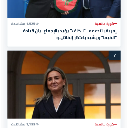
كورة عالمية
1,525 مشاهدة
إفريقيا تدعمه.. "الكاف" يؤيد بالإجماع بيان قيادة
"الفيفا" ويشيد باعتذار إنفانتينو
7
كورة عالمية
1,199 مشاهدة