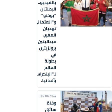
بالفيديو..
البطلتان
"بوخنو"
و"العثماني"
تهديان
المغرب
ميداليتين
برونزيتين
في
بطولة
العالم
لـ"البنكراس"
بألمانيا.
08/10/2024
وفاة
سائق