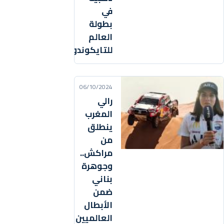
في
بطولة
العالم
للتايكوندو
06/10/2024
رالي
المغرب
ينطلق
من
مراكش..
وجوهرة
بناني
ضمن
الأبطال
العالميين