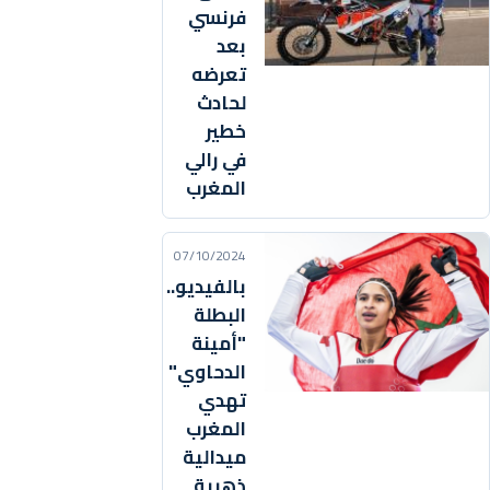
فرنسي
بعد
تعرضه
لحادث
خطير
في رالي
المغرب
07/10/2024
بالفيديو..
البطلة
"أمينة
الدحاوي"
تهدي
المغرب
ميدالية
ذهبية