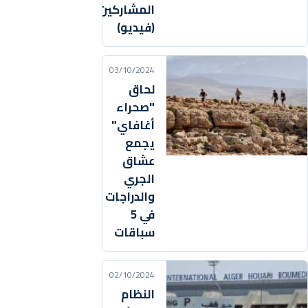
المشاركين
(فيديو)
03/10/2024
لحاق
"صحراء
أغافاي"
يجمع
عشاق
الجري
والدراجات
في 5
سباقات
02/10/2024
النظام