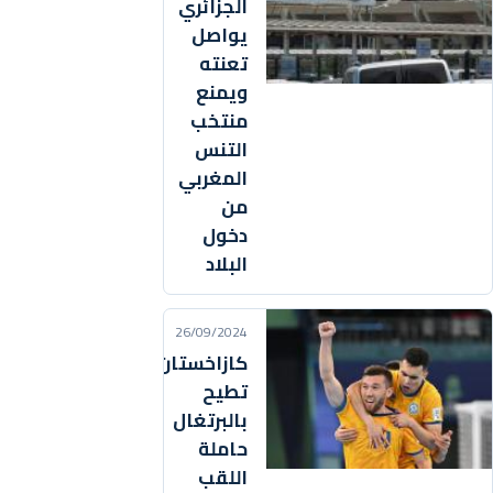
الجزائري
يواصل
تعنته
ويمنع
منتخب
التنس
المغربي
من
دخول
البلاد
26/09/2024
كازاخستان
تطيح
بالبرتغال
حاملة
اللقب