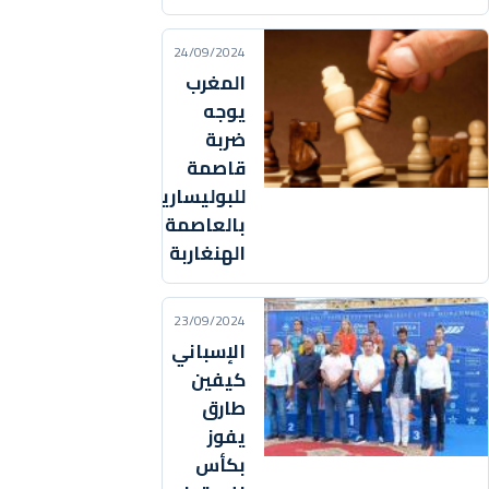
24/09/2024
المغرب
يوجه
ضربة
قاصمة
للبوليساريو
بالعاصمة
الهنغاربة
23/09/2024
الإسباني
كيفين
طارق
يفوز
بكأس