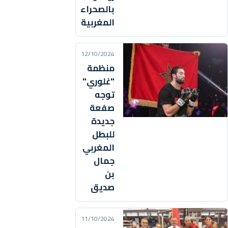
بالصحراء
المغربية
12/10/2024
منظمة
"غلوري"
توجه
صفعة
جديدة
للبطل
المغربي
جمال
بن
صديق
11/10/2024