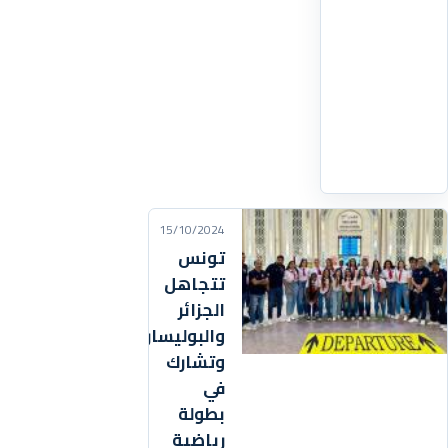
بين
14
و18
أكتوبر
2026،
اقرأ
التفاصيل
‹
15/10/2024
تونس
تتجاهل
الجزائر
والبوليساريو
وتشارك
في
بطولة
رياضية