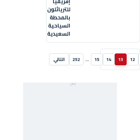
إفريقيا
للترياثلون
بالمحطة
السياحية
السعيدية
12
13
14
15
…
252
التالي