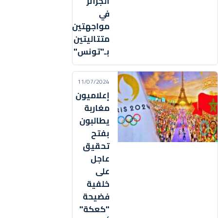
الجزائر
في
مواجهتين
متتاليتين
بـ"تونس"
11/07/2024
إعلاميون
مغاربة
يطالبون
بفتح
تحقيق
عاجل
على
خلفية
فضيحة
"كعكة"