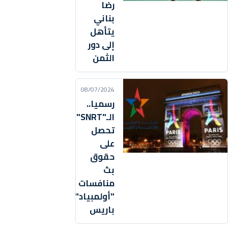
رضا
بناني
يتأهل
إلى دور
الثمن
08/07/2024
رسميا..
الـ"SNRT"
تحصل
على
حقوق
بث
منافسات
"أولمبياد"
باريس