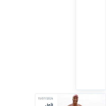
شهده
العالم
اليوم
من
انقطاع
فى
خدمات
الانترنت
وأعطال
فنية
أثرت
على
مختلف
اقرأ
التفاصيل
‹
15/07/2024
لأول