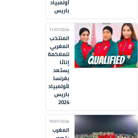
أولمبياد
باريس
11/07/2024
المنتخب
المغربي
للملاكمة
إناثا
يستعد
بفرنسا
لأولمبياد
باريس
2024
10/07/2024
المغرب