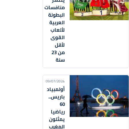
يتصدر
منافسات
البطولة
العربية
لألعاب
القوى
لأقل
من 23
سنة
09/07/2024
أولمبياد
باريس..
60
رياضيا
يمثلون
المغرب