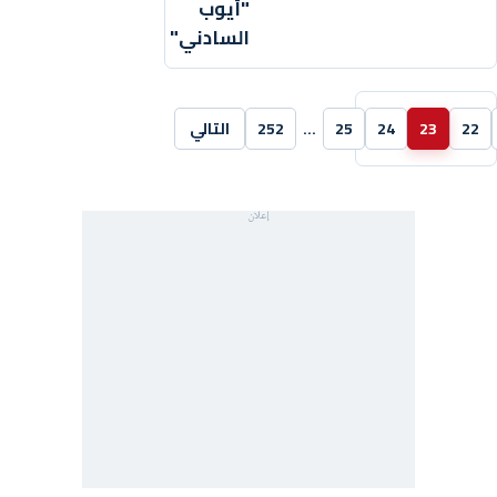
"أيوب
السادني"
22
23
24
25
…
252
التالي