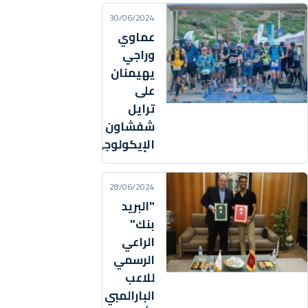
30/06/2024
عماوي
وراجي
يهيمنان
على
ترايل
شفشاون
الإيكولوجي
28/06/2024
"البريد
بنك"
الراعي
الرسمي
للاعب
البارالمبي