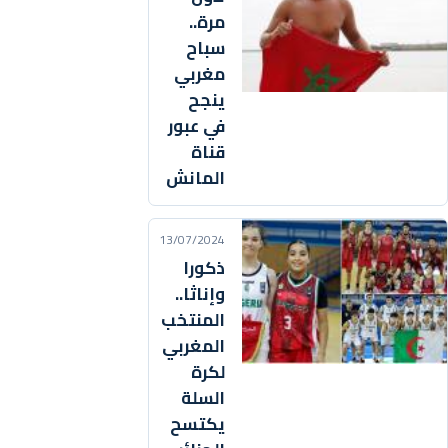
مرة..
سباح
مغربي
ينجح
في عبور
قناة
المانش
13/07/2024
ذكورا
وإناثا..
المنتخب
المغربي
لكرة
السلة
يكتسح