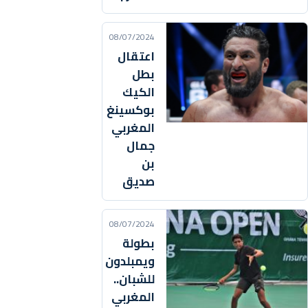
08/07/2024
اعتقال
بطل
الكيك
بوكسينغ
المغربي
جمال
بن
صديق
08/07/2024
بطولة
ويمبلدون
للشبان..
المغربي