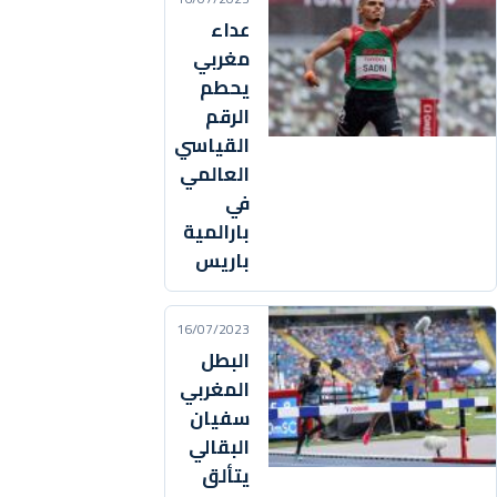
عداء
مغربي
يحطم
الرقم
القياسي
العالمي
في
بارالمية
باريس
16/07/2023
البطل
المغربي
سفيان
البقالي
يتألق