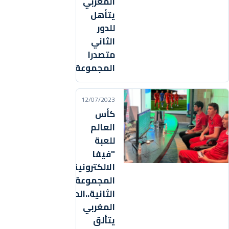
المغربي
يتأهل
للدور
الثاني
متصدرا
المجموعة
12/07/2023
كأس
العالم
للعبة
"فيفا
الالكترونية"
المجموعة
الثانية..المنتخب
المغربي
يتألق