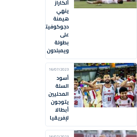
ألكاراز
ينهي
هيمنة
دجوكوفيتش
على
بطولة
ويمبلدون
16/07/2023
أسود
السلة
المحليين
يتوجون
أبطالا
لإفريقيا
16/07/2023