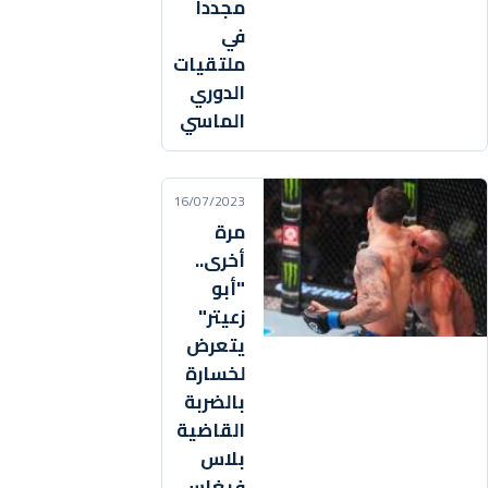
مجددا
في
ملتقيات
الدوري
الماسي
16/07/2023
مرة
أخرى..
"أبو
زعيتر"
يتعرض
لخسارة
بالضربة
القاضية
بلاس
فيغاس