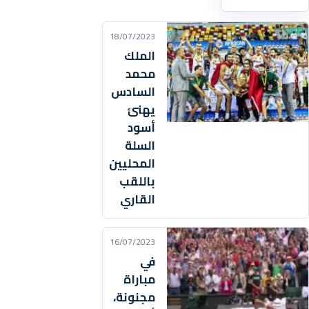
18/07/2023
الملك
محمد
السادس
يهنئ
أسود
السلة
المحليين
باللقب
القاري
16/07/2023
في
مباراة
مجنونة،