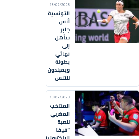
13/07/2023
التونسية
أنس
جابر
تتأهل
إلى
نهائي
بطولة
ويمبلدون
للتنس
13/07/2023
المنتخب
المغربي
للعبة
"فيفا
الإلكترونية"