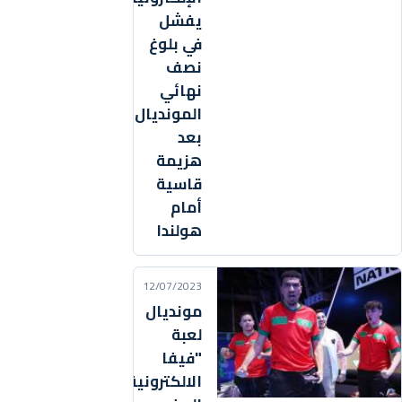
يفشل
في بلوغ
نصف
نهائي
المونديال
بعد
هزيمة
قاسية
أمام
هولندا
12/07/2023
مونديال
لعبة
"فيفا
الالكترونية"..المنتخب