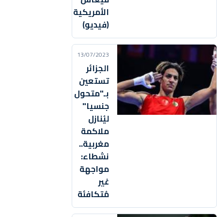
الأمريكية
(فيديو)
13/07/2023
الجزائر
تستعين
بـ"متحول
جنسيا"
ليُنازل
ملاكمة
مغربية..
نشطاء:
مواجهة
غير
مُتكافئة