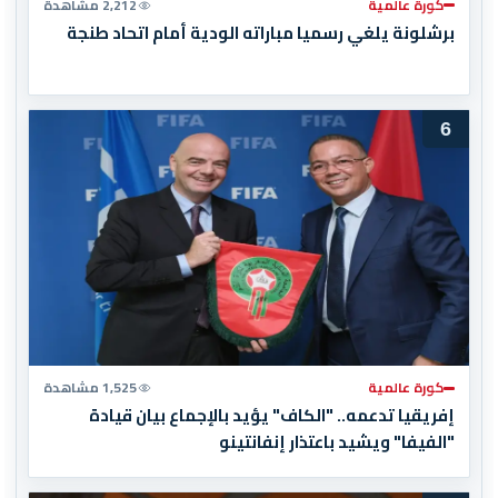
كورة عالمية
2,212 مشاهدة
برشلونة يلغي رسميا مباراته الودية أمام اتحاد طنجة
6
كورة عالمية
1,525 مشاهدة
إفريقيا تدعمه.. "الكاف" يؤيد بالإجماع بيان قيادة
"الفيفا" ويشيد باعتذار إنفانتينو