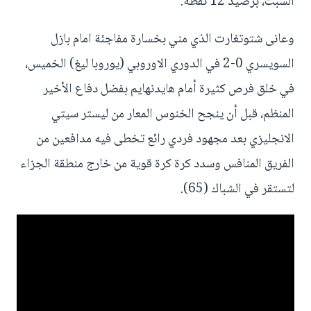
السبت، برصيد 12 نقطة.
وعانى شتوتغارت الذي مني بخسارة مفاجئة امام بازل
السويسري 0-2 في الدوري الاوروبي (يوروبا ليغ) الخميس،
في خلق فرص كثيرة أمام هايدنهايم بفضل دفاع الأخير
المنظم، قبل أن ينجح الخنوس المعار من ليستر سيتي
الانجليزي بعد مجهود فردي رائع تخطى فيه مدافعين من
الفريق المنافس وسدد كرة كرة قوية من خارج منطقة الجزاء
لتستقر في الشباك (65).