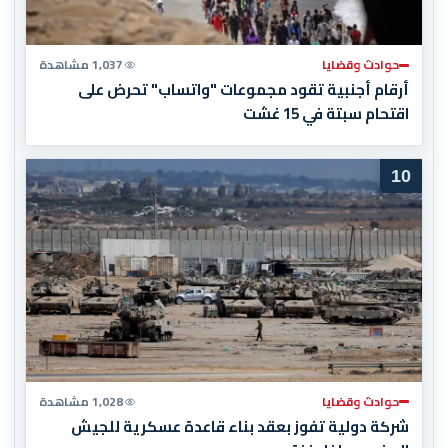
حوادث وقضايا
1,037 مشاهدة
أرقام أجنبية تقود مجموعات "واتساب" تحرض على
اقتحام سبتة في 15 غشت
10
حوادث وقضايا
1,028 مشاهدة
شركة دولية تفوز بعقد بناء قاعدة عسكرية للجيش