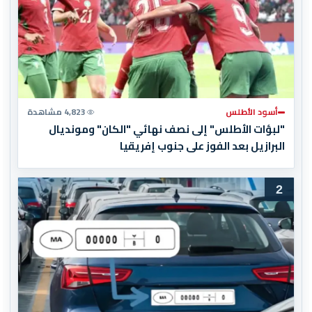
أسود الأطلس
4,823 مشاهدة
"لبؤات الأطلس" إلى نصف نهائي "الكان" ومونديال
البرازيل بعد الفوز على جنوب إفريقيا
2