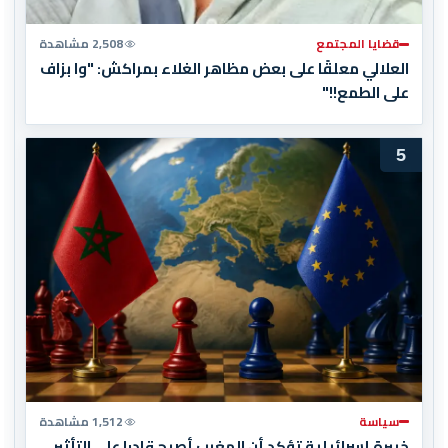
قضايا المجتمع
2,508 مشاهدة
العلالي معلقًا على بعض مظاهر الغلاء بمراكش: "وا بزاف
على الطمع!!"
5
سياسة
1,512 مشاهدة
خبيرة إسرائيلية تؤكد أن المغرب أصبح قادرا على التأثير