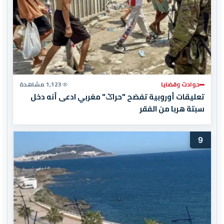
حوادث وقضايا
1,123 مشاهدة
تعليقات أوروبية تفضح "حراݣ" مغربي ادعى أنه دخل
سبتة هربا من الفقر
9