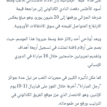
على قناة "ميغا" الإسبانية، بأن الأداء الاستثنائي للاعب وسط
أسود الأطلس دفعت النادي الكتالوني إلى مراجعة قيمة
شرطه الجزائي ورفعها إلى 20 مليون يورو، وهو مبلغ يعكس
الارتفاع المتواصل لقيمته في سوق الانتقالات الأوروبية.
ويعد أوناحي أحد ركائز خط وسط جيرونا هذا الموسم، حيث
بصم على أرقام لافتة تمثلت في تسجيل أربعة أهداف
وتقديم تمريرتين حاسمتين خلال 16 مباراة في الدوري
الإسباني.
كما مكن تأثيره الكبير في مجريات اللعب من نيل عدة جوائز
"رجل المباراة"، آخرها خلال الفوز على فياريال (1-0) يوم
الإثنين، وهو الانتصار الذي عزز موقع الفريق الكتالوني في
الترتيب ورفع من طموحاته.