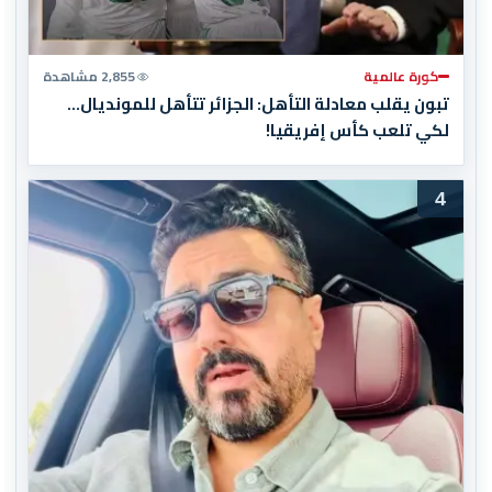
كورة عالمية
2,855 مشاهدة
تبون يقلب معادلة التأهل: الجزائر تتأهل للمونديال…
لكي تلعب كأس إفريقيا!
4