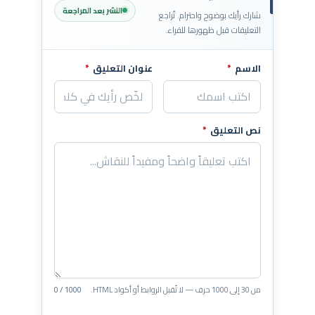
النشر بعد المراجعة
شارك رأيك بوضوح واحترام. تُراجع
التعليقات قبل ظهورها للقراء.
الاسم
*
عنوان التعليق
*
اترك هذا الحقل فارغاً
نص التعليق
*
من 30 إلى 1000 حرف — لا تُقبل الروابط أو أكواد HTML.
0 / 1000