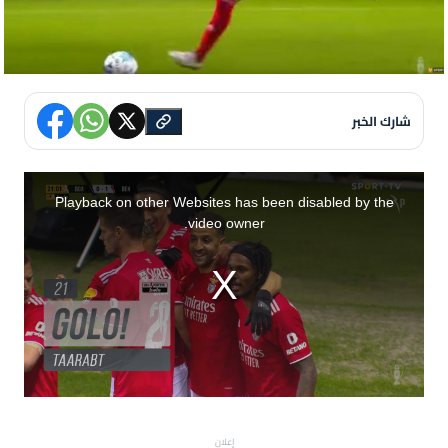
شارك الخبر
T
h
i
Playback on other Websites has been disabled by the
s
i
video owner.
s
a
m
o
d
a
l
w
i
n
d
o
w
.
إعلان