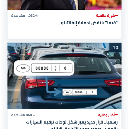
كورة عالمية
1,032 مشاهدة
"فيفا" ينتفض لحماية إنفانتينو
10
أخبار وطنية
848 مشاهدة
رسميا.. قرار جديد يغير شكل لوحات ترقيم السيارات
بالمغرب ويحدد موعد التطبيق الإلزامي