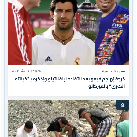
كورة عالمية
2,515 مشاهدة
خرجة يُهاجم فيغو بعد انتقاده لإنفانتينو ويُذكره بـ"خيانته
الكبرى" بالميركاتو
8