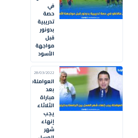
في
حصة
تدريبية
بدونور
قبل
مواجهة
الأسود
28/03/2022
العواملة:
بعد
مباراة
الثلاثاء
يجب
إنهاء
شهر
العسل