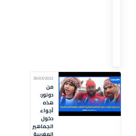
الأسود
للملعب
بحضور
لقجع
اقرأ
التفاصيل
‹
30/03/2022
من
دونور:
هذه
أجواء
دخول
الجماهير
المغربية