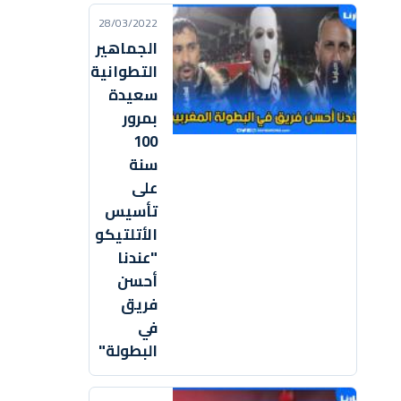
28/03/2022
الجماهير
التطوانية
سعيدة
بمرور
100
سنة
على
تأسيس
الأتلتيكو
"عندنا
أحسن
فريق
في
البطولة"