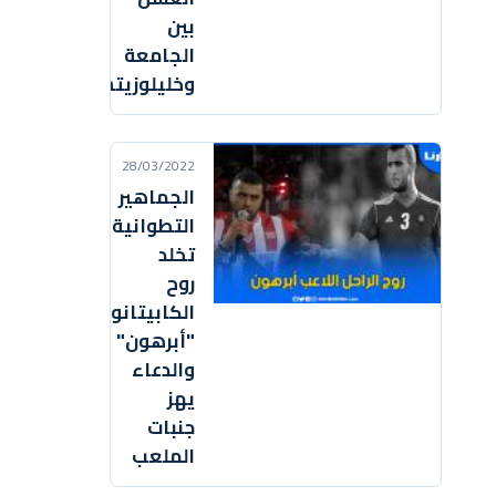
بين
الجامعة
وخليلوزيتش
28/03/2022
الجماهير
التطوانية
تخلد
روح
الكابيتانو
"أبرهون"
والدعاء
يهز
جنبات
الملعب