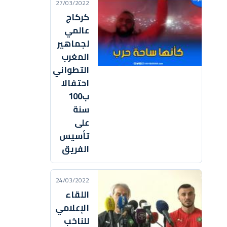
27/03/2022
كركاج
عالمي
لجماهير
المغرب
التطواني
احتفالا
ب100
سنة
على
تأسيس
الفريق
24/03/2022
اللقاء
الإعلامي
للناخب