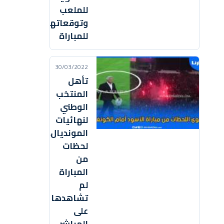
للملعب
وتوقعاتهم
للمباراة
30/03/2022
تأهل
المنتخب
الوطني
لنهائيات
المونديال..
لحظات
من
المباراة
لم
تشاهدها
على