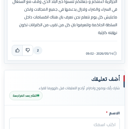
الجزائرية أعمتكم و جعلتكم تنسىوا خير البلد الذي وقف مع السنغال
في السراء والضراء ولازال يدعمها في جميع المجالات ولكن
ماعليش كل يوم نتعلم نحن نعرف بان هناك انقسامات داخل
السلطة الحاكمة ولتعرفوا بان كل من تقرب من الكابرانات تكون
نهايته كارثية
2
2026/05/14 - 09:02
أضف تعليقك
شارك رأيك بوضوح واحترام. تُراجع التعليقات قبل ظهورها للقراء.
النشر بعد المراجعة
الاسم
*
اترك هذا الحقل فارغاً