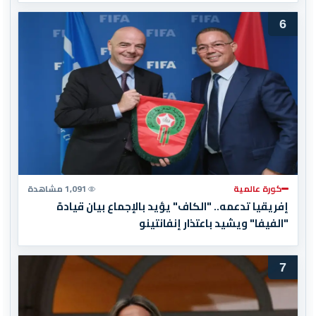
6
كورة عالمية
1,091 مشاهدة
إفريقيا تدعمه.. "الكاف" يؤيد بالإجماع بيان قيادة
"الفيفا" ويشيد باعتذار إنفانتينو
7