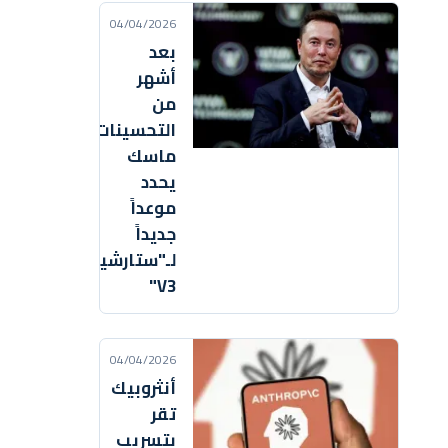
04/04/2026
بعد
أشهر
من
التحسينات..
ماسك
يحدد
موعداً
جديداً
لـ"ستارشيب
V3"
04/04/2026
أنثروبيك
تقر
بتسريب