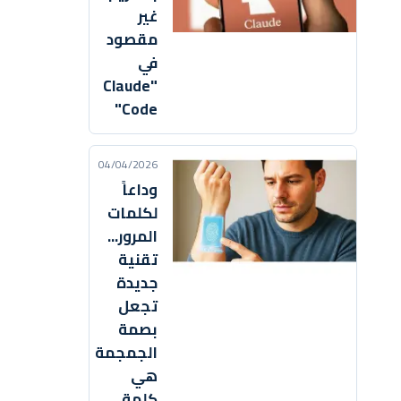
غير
مقصود
في
"Claude
Code"
04/04/2026
وداعاً
لكلمات
المرور...
تقنية
جديدة
تجعل
بصمة
الجمجمة
هي
كلمة