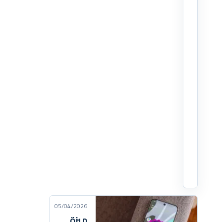
تنفيذ
القرار
في
16
أبريل
الجاري.
وأوضحت
الشركة
أن
المستخدمين
لن
يتمكنوا
بعد
اقرأ
التفاصيل
‹
05/04/2026
ميزة