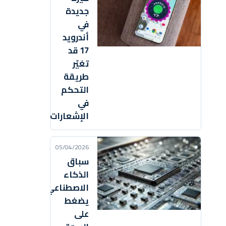
جديدة
في
أندرويد
17 قد
تغيّر
طريقة
التحكم
في
الإشعارات
05/04/2026
سباق
الذكاء
الاصطناعي
يضغط
على