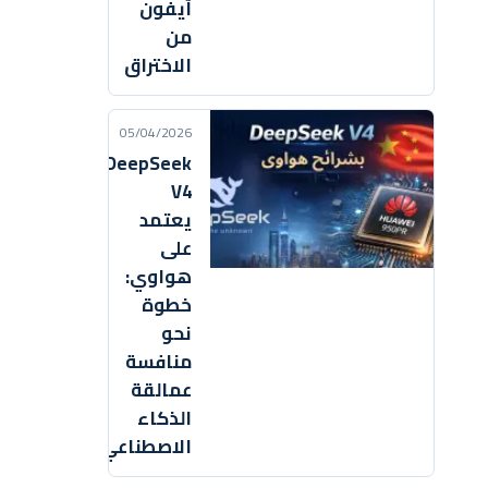
آيفون
من
الاختراق
05/04/2026
DeepSeek
V4
يعتمد
على
هواوي:
خطوة
نحو
منافسة
عمالقة
الذكاء
الاصطناعي