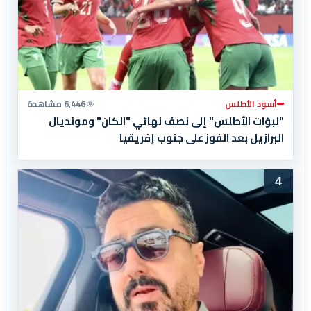
أسود الأطلس
6,446 مشاهدة
"لبؤات الأطلس" إلى نصف نهائي "الكان" ومونديال
البرازيل بعد الفوز على جنوب إفريقيا
4