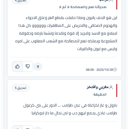
تعليق 4
صحرائنا نعم والمصالحة لا ثم لا
اين هو الانف ياتبون وماذا حققت بقطع الغز وغلق الاجواء
والهجوم الصحافي والتحريض على المظاهرات وووووو كل هذا
لاينفع مع الاسد ولايزيد إلا قوة وتقدما وتشبتا بارضه وحقوقه
المشروعة ويملكه نعم للمصالحة مع الشعب المغلوب على امره
وليس مع تبون والكابرنات
0
2025/10/28 - 08:08
مغربي وافتخر
تعليق 5
الحقيقة
بترول و غاز لكراغلة في عين طرامب .... الدور على بني كرغول
طرامب غادي يجمع ليهم حب و تبن بحال ما دار لاوكرانيا