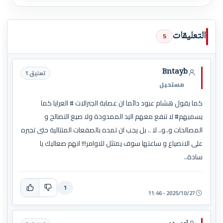
التعليقات
5
Bntayb
تعليق 1
مستحيل
كما يقول هشام عبود دائما ان عصابة الجنرالات # العرايا كما
يسميهم# لا تنفع معهم اليد الممدودة ولا صيغ التصالح و
المصالحات و..و.. لا .. بل يجب ان تمده بالصفعات المتتالية حتى تجبره
على الانصياع و ساعتها سوف يمتثل للاوامر!!! انهم صعاليك يا
سادة..
1
2025/10/27 - 11:46