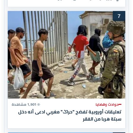
7
حوادث وقضايا
1,901 مشاهدة
تعليقات أوروبية تفضح "حراݣ" مغربي ادعى أنه دخل
سبتة هربا من الفقر