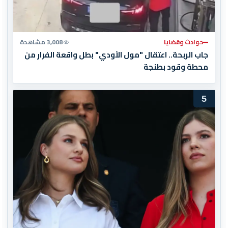
حوادث وقضايا
3,008 مشاهدة
جاب الربحة.. اعتقال "مول الأودي" بطل واقعة الفرار من
محطة وقود بطنجة
5