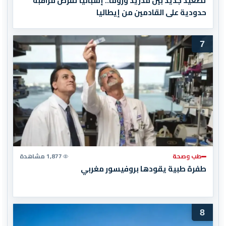
تصعيد جديد بين مدريد وروما.. إسبانيا تفرض مراقبة
حدودية على القادمين من إيطاليا
7
طب وصحة
1,877 مشاهدة
طفرة طبية يقودها بروفيسور مغربي
8