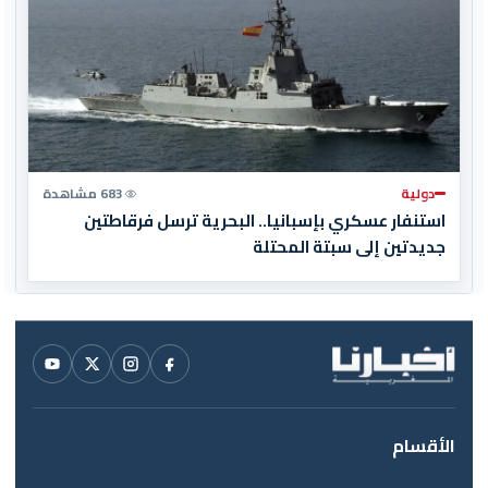
دولية
683 مشاهدة
استنفار عسكري بإسبانيا.. البحرية ترسل فرقاطتين
جديدتين إلى سبتة المحتلة
الأقسام