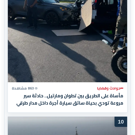
حوادث وقضايا
863 مشاهدة
مأساة على الطريق بين تطوان ومارتيل.. حادثة سير
مروعة تودي بحياة سائق سيارة أجرة داخل مدار طرقي
10