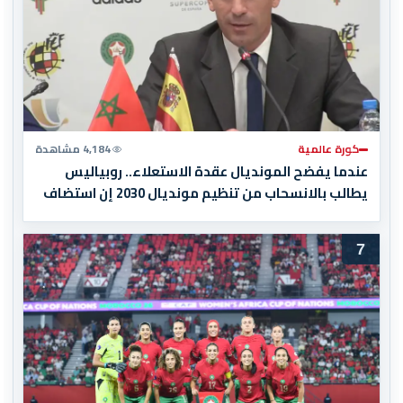
كورة عالمية
4,184 مشاهدة
عندما يفضح المونديال عقدة الاستعلاء.. روبياليس
يطالب بالانسحاب من تنظيم مونديال 2030 إن استضاف
المغرب المباراة النهائية!
7