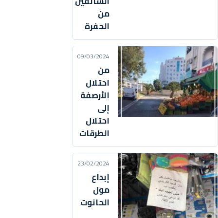
السائقين
من
الحفرة
09/03/2024
من
احتلال
الأرصفة
إلى
احتلال
الطرقات
23/02/2024
إبداع
مول
الحانوت