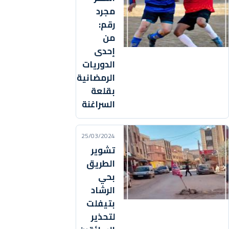
مجرد
رقم:
من
إحدى
الدوريات
الرمضانية
بقلعة
السراغنة
25/03/2024
تشوير
الطريق
بحي
الرشاد
بتيفلت
لتحذير