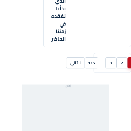
الذي
بدأنا
نفقده
في
زمننا
الحاضر
2
3
…
115
التالي