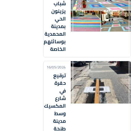
شباب
يزينون
الحي
بمدينة
المحمدية
بوسائلهم
الخاصة
16/05/2024
ترقيع
حفرة
في
شارع
المكسيك
وسط
مدينة
طنجة