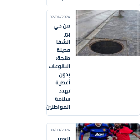
02/04/2024
من حي
بير
الشفا
مدينة
طنجة:
البالوعات
بدون
أغطية
تهدد
سلامة
المواطنين
30/03/2024
العمر