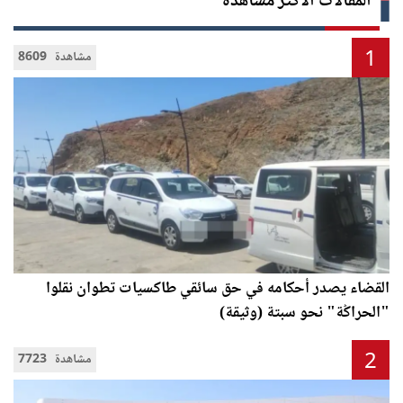
المقالات الأكثر مشاهدة
1
8609 مشاهدة
القضاء يصدر أحكامه في حق سائقي طاكسيات تطوان نقلوا
"الحراݣة" نحو سبتة (وثيقة)
2
7723 مشاهدة