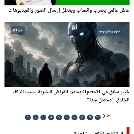
عطل عالمي يضرب واتساب ويعطل إرسال الصور والفيديوهات
01:52
علوم وتكنولوجيا
خبير سابق في OpenAI يحذر: انقراض البشرية بسبب الذكاء
الخارق "محتمل جدا"
1
2
3
4
5
6
7
8
9
10