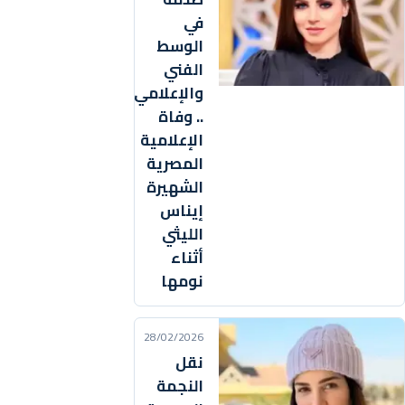
في
الوسط
الفني
والإعلامي
.. وفاة
الإعلامية
المصرية
الشهيرة
إيناس
الليثي
أثناء
نومها
28/02/2026
نقل
النجمة