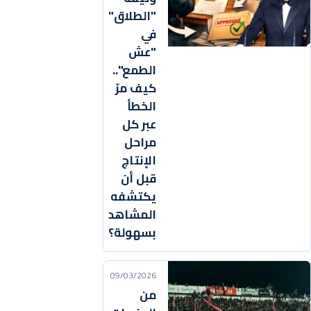
"الطلاق"
في
"عش
الطمع"..
كيف مرّ
الخطأ
عبر كل
مراحل
الإنتاج
قبل أن
يكتشفه
المشاهد
بسهولة؟
09/03/2026
من