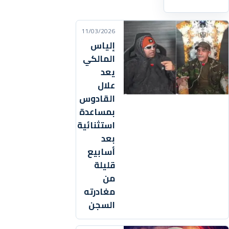
11/03/2026
إلياس
المالكي
يعد
علال
القادوس
بمساعدة
استثنائية
بعد
أسابيع
قليلة
من
مغادرته
السجن