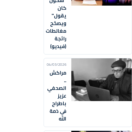
"شكون
كان
يقول"
ويصحّح
مغالطات
رائجة
(فيديو)
04/03/2026
مراكش
..
الصحفي
عزيز
باطراح
في ذمة
الله