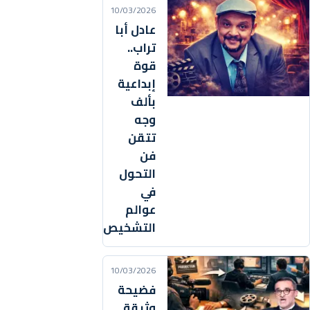
10/03/2026
عادل أبا
تراب..
قوة
إبداعية
بألف
وجه
تتقن
فن
التحول
في
عوالم
التشخيص
10/03/2026
فضيحة
وثيقة