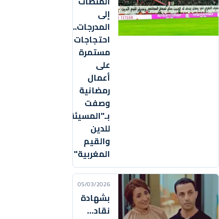
المنصات
إلى
المدرجات..
احتجاجات
مستمرة
على
أعمال
رمضانية
وصفت
بـ"المسيئة
للدين
والقيم
المغربية"
05/03/2026
بشهادة
نقاد…