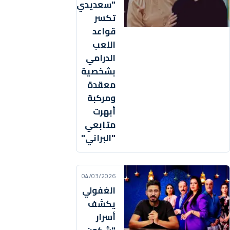
"سعديدي"
تكسر
قواعد
اللعب
الدرامي
بشخصية
معقدة
ومركبة
أبهرت
متابعي
"البراني"
04/03/2026
الغفولي
يكشف
أسرار