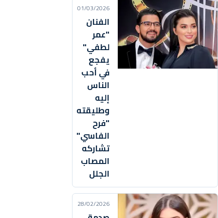
01/03/2026
الفنان
"عمر
لطفي"
يفجع
في أحب
الناس
إليه
وطليقته
"فرح
الفاسي"
تشاركه
المصاب
الجلل
28/02/2026
صدمة