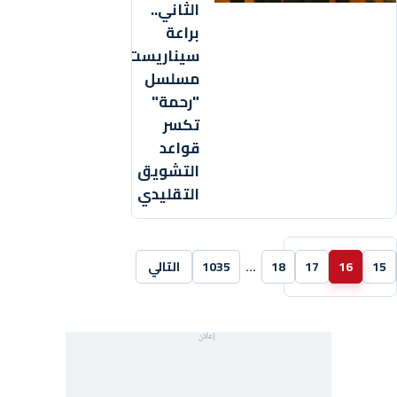
الثاني..
براعة
سيناريست
مسلسل
"رحمة"
تكسر
قواعد
التشويق
التقليدي
15
16
17
18
…
1035
التالي