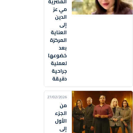
المصرية
مي عز
الدين
إلى
العناية
المركزة
بعد
خضوعها
لعملية
جراحية
دقيقة
27/02/2026
من
الجزء
الأول
إلى