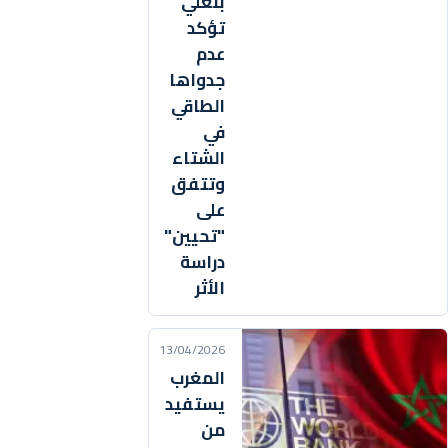
بنعلي
تؤكد
عدم
جدواها
الطاقي
في
الشتاء
وتتفق
على
"تحيين"
دراسة
الأثر
13/04/2026
المغرب
يستفيد
من