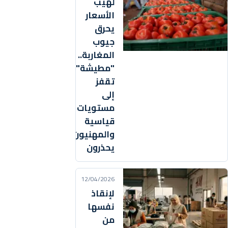
لهيب
الأسعار
يحرق
جيوب
المغاربة..
"مطيشة"
تقفز
إلى
مستويات
قياسية
والمهنيون
يحذرون
12/04/2026
لإنقاذ
نفسها
من