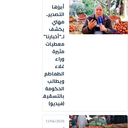
أبرزها
التصدير..
مهني
يكشف
لـ"أخبارنا"
معطيات
مثيرة
وراء
غلاء
الطماطم
ويطالب
الحكومة
بالتسقيف
(فيديو)
12/04/2026