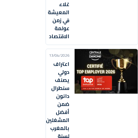
غلاء
المعيشة
في زمن
عولمة
الاقتصاد
13/04/2026
اعتراف
دولي
يصنف
سنطرال
دانون
ضمن
أفضل
المشغلين
بالمغرب
لسنة