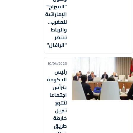
"الميراج"
الإماراتية
للمغرب..
والرباط
تنتظر
"الرافال"
10/04/2026
رئيس
الحكومة
يترأس
اجتماعا
لتتبع
تنزيل
خارطة
طريق