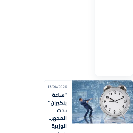
بمشروع
خط
أنابيب
الغاز
العملاق
الذي
يمتد
على
اقرأ
التفاصيل
‹
13/04/2026
"ساعة
بنكيران"
تحت
المجهر..
الوزيرة