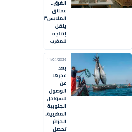
الغرق..
عملاق
الملابس"H&M"
ينقل
إنتاجه
للمغرب
11/04/2026
بعد
عجزها
عن
الوصول
للسواحل
الجنوبية
المغربية..
الجزائر
تحصل