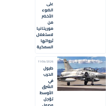
على
الضوء
الأخضر
من
موريتانيا
لاستغلال
ثرواتها
السمكية
11/04/2026
طبول
الحرب
في
الشرق
الأوسط
تؤجل
وصول