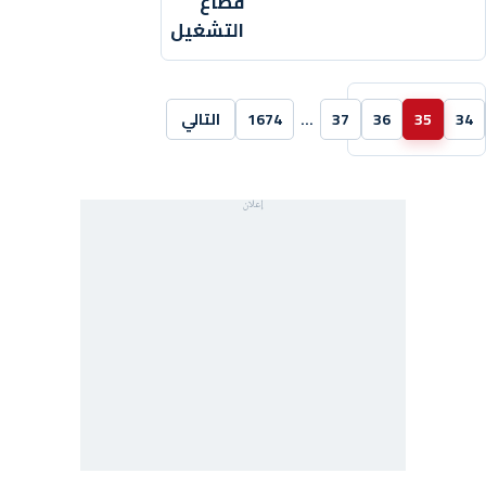
قطاع
التشغيل
34
35
36
37
…
1674
التالي