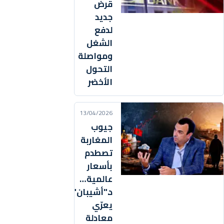
قرض
جديد
لدفع
الشغل
ومواصلة
التحول
الأخضر
13/04/2026
جيوب
المغاربة
تصطدم
بأسعار
عالمية…
د."أشيبان"
يعرّي
معادلة