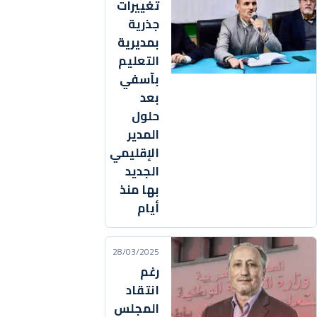
تغييرات
جذرية
بمديرية
التعليم
بآسفي
بعد
حلول
المدير
الإقليمي
الجديد
بها منذ
أيام
28/03/2025
رغم
انتقاد
المجلس