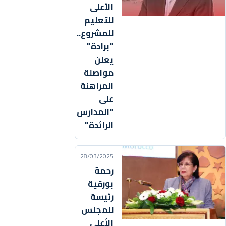
الأعلى
للتعليم
للمشروع..
"برادة"
يعلن
مواصلة
المراهنة
على
"المدارس
الرائدة"
28/03/2025
رحمة
بورقية
رئيسة
للمجلس
الأعلى