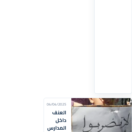
وطني
يومي
10
و11
أبريل
2025،
مع
تنظيم
وقفة
احتجاجية
اقرأ
التفاصيل
‹
04/04/2025
العنف
داخل
المدارس