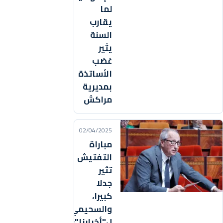
لما
يقارب
السنة
يثير
غضب
الأساتذة
بمديرية
مراكش
02/04/2025
مباراة
التفتيش
تثير
جدلا
كبيرا،
والسحيمي
ل"أخبارنا":