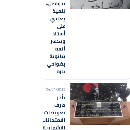
يتواصل..
تلميذ
يعتدي
على
أستاذ
ويكسر
أنفه
بثانوية
بضواحي
تازة
04/04/2025
تأخر
صرف
تعويضات
الامتحانات
الإشهادية