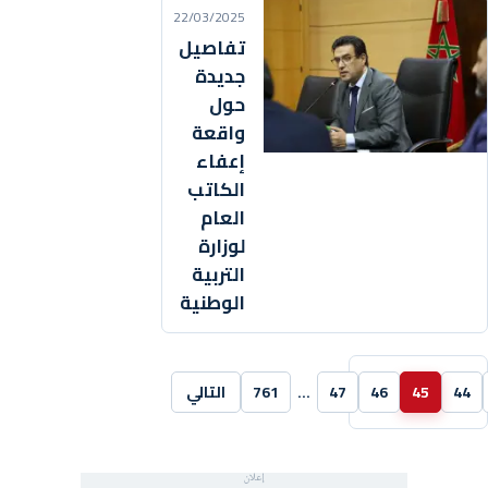
22/03/2025
تفاصيل
جديدة
حول
واقعة
إعفاء
الكاتب
العام
لوزارة
التربية
الوطنية
44
45
46
47
…
761
التالي