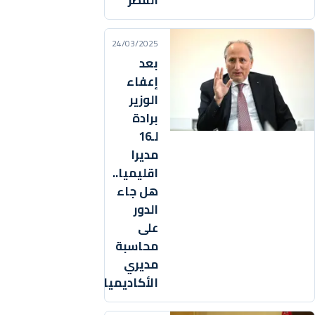
الفطر
24/03/2025
بعد
إعفاء
الوزير
برادة
لـ16
مديرا
اقليميا..
هل جاء
الدور
على
محاسبة
مديري
الأكاديميات؟