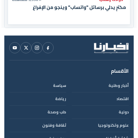
مكترٍ يدلي برسائل "واتساب" وينجو من الإفراغ
الأقسام
أخبار وطنية
سياسة
اقتصاد
رياضة
دولية
طب وصحة
علوم وتكنولوجيا
ثقافة وفنون