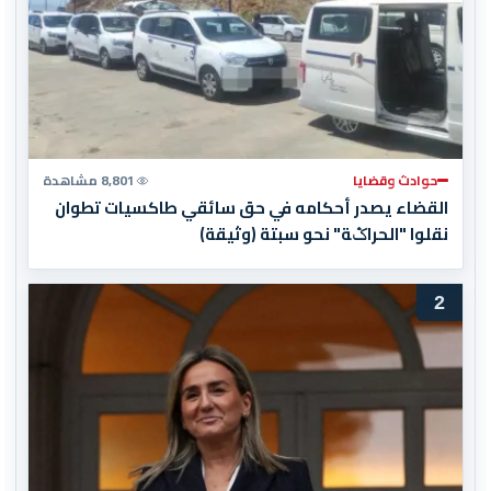
حوادث وقضايا
8,801 مشاهدة
القضاء يصدر أحكامه في حق سائقي طاكسيات تطوان
نقلوا "الحراݣة" نحو سبتة (وثيقة)
2