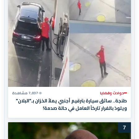
حوادث وقضايا
7,037 مشاهدة
طنجة.. سائق سيارة بترقيم أجنبي يملأ الخزان بـ"البلان"
ويلوذ بالفرار تاركاً العامل في حالة صدمة!
7