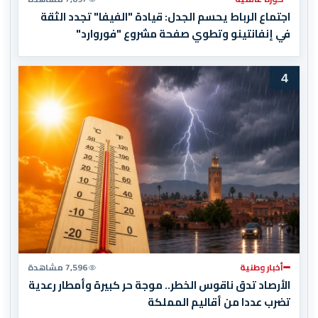
اجتماع الرباط يحسم الجدل: قيادة "الفيفا" تجدد الثقة
في إنفانتينو وتطوي صفحة مشروع "فوروارد"
4
أخبار وطنية
7,596 مشاهدة
الأرصاد تدق ناقوس الخطر.. موجة حر كبيرة وأمطار رعدية
تضرب عددا من أقاليم المملكة