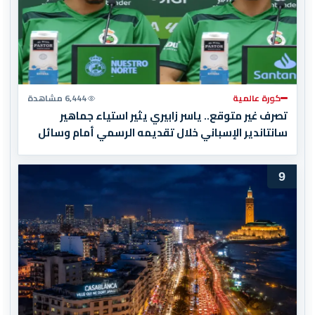
كورة عالمية
6,444 مشاهدة
تصرف غير متوقع.. ياسر زابيري يثير استياء جماهير
سانتاندير الإسباني خلال تقديمه الرسمي أمام وسائل
الإعلام
9