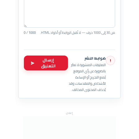
من 30 إلى 1000 حرف — لا تُقبل الروابط أو أكواد HTML.
0 / 1000
ضوابط النشر
إرسال
!
التعليقات المنشورة لا تعبّر
التعليق
بالضرورة عن رأي الموقع.
يُمنع التجريح أو الإساءة
للأشخاص والمقدسات، وقد
يُحذف المحتوى المخالف.
إعلان