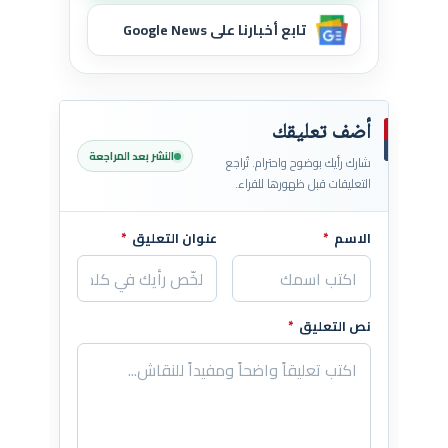
تابع أخبارنا على Google News
أضف تعليقك
النشر بعد المراجعة
شارك رأيك بوضوح واحترام. تُراجع
التعليقات قبل ظهورها للقراء.
الاسم
*
عنوان التعليق
*
اترك هذا الحقل فارغاً
نص التعليق
*